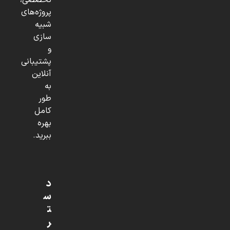
تخصصی،
پروژه‌های
شبیه
سازی
و
پشتیبانی
آنلاین
به
طور
کامل
بهره
ببرید.
د
س
ت
ر