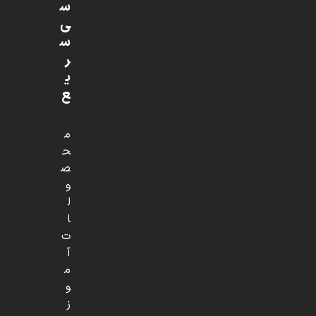
س
ی
س
ر
ی
ع
م
ح
ص
و
ل
ا
ت
آ
م
و
ز