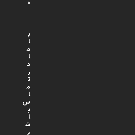
ه
ب
ا
م
ا
د
ر
ت
م
ا
س
ب
ا
ش
ی