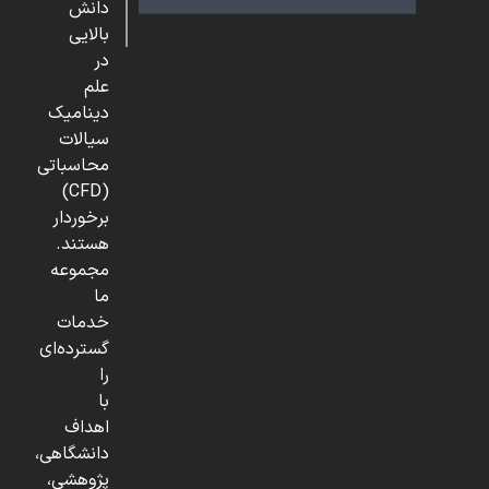
دانش
بالایی
در
علم
دینامیک
سیالات
محاسباتی
(CFD)
برخوردار
هستند.
مجموعه
ما
خدمات
گسترده‌ای
را
با
اهداف
دانشگاهی،
پژوهشی،