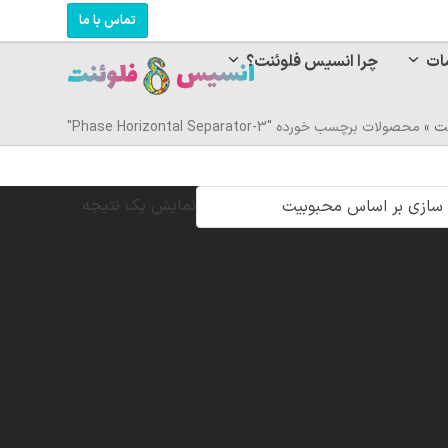
تماس با ما
ات
چرا انسیس فلوئنت؟
ت
»
محصولات برچسب خورده "3-Phase Horizontal Separator"
نمایش یک نتیجه