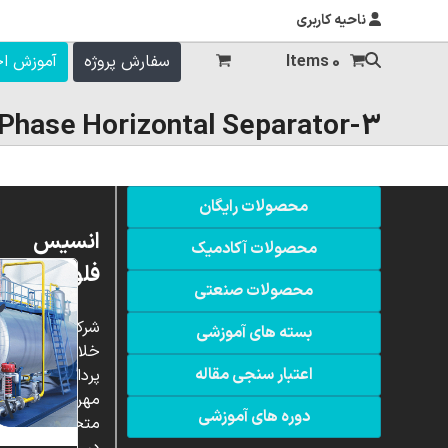
ناحیه کاربری
0 Items
سفارش پروژه
آموزش ا
3-Phase Horizontal Separator
محصولات رایگان
انسیس
محصولات آکادمیک
فلوئنت
محصولات صنعتی
شرکت
بسته های آموزشی
خلاق
اعتبار سنجی مقاله
پردازشگران
مهر،
دوره های آموزشی
متخصص