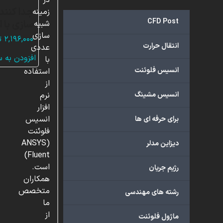
در
جدا کنند
زمینه
CFD Post
سازی با 
شبیه
سازی
۲,۱۹۶,۰۰۰
ت
انتقال حرارت
عددی
افزودن به 
با
انسیس فلوئنت
استفاده
از
انسیس مشینگ
نرم
افزار
انسیس
برای حرفه ای ها
فلوئنت
(ANSYS
دیزاین مدلر
Fluent)
است.
رژیم جریان
همکاران
متخصص
رشته های مهندسی
ما
از
ماژول فلوئنت