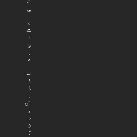
ش
ی
م
ش
ا
و
ر
ه
س
ف
ا
ر
ش
پ
ر
و
ژ