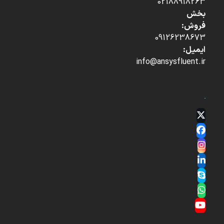
02188918263
بخش
فروش:
09126238673
ایمیل:
info@ansysfluent.ir
Twitter
(deprecated)
Facebook
Instagram
LinkedIn
Skype
Whatsapp
YouTube