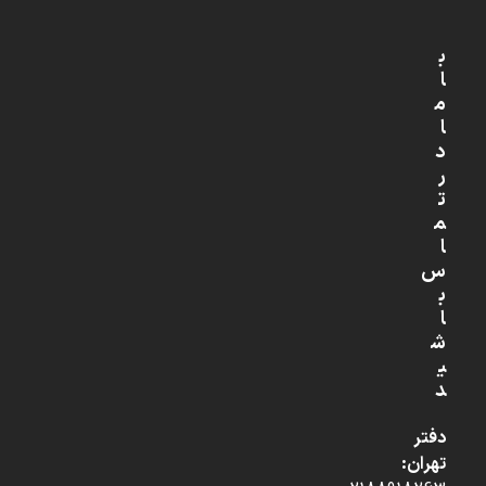
ب
ا
م
ا
د
ر
ت
م
ا
س
ب
ا
ش
ی
د
دفتر
تهران: