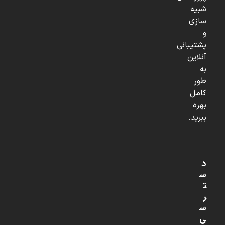
شبیه
سازی
و
پشتیبانی
آنلاین
به
طور
کامل
بهره
ببرید.
د
س
ت
ر
س
ی