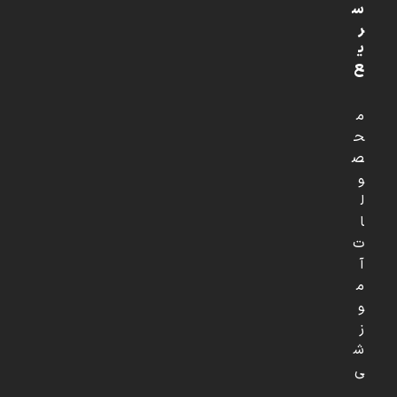
س
ر
ی
ع
م
ح
ص
و
ل
ا
ت
آ
م
و
ز
ش
ی