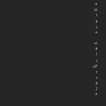
م
ش
ا
و
ر
ه
س
ف
ا
ر
ش
پ
ر
و
ژ
ه