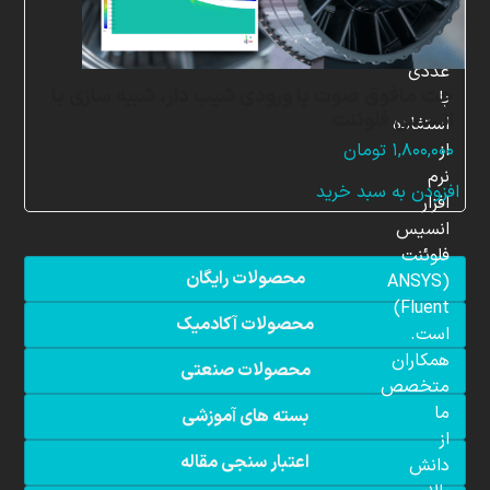
شبیه
سازی
عددی
جت مافوق صوت با ورودی شیب دار، شبیه سازی با
با
انسیس فلوئنت
استفاده
از
۱,۸۰۰,۰۰۰
تومان
نرم
افزودن به سبد خرید
افزار
انسیس
فلوئنت
محصولات رایگان
(ANSYS
Fluent)
محصولات آکادمیک
است.
همکاران
محصولات صنعتی
متخصص
ما
بسته های آموزشی
از
اعتبار سنجی مقاله
دانش