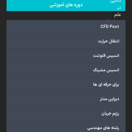
بالایی
دوره های آموزشی
در
علم
دینامیک
CFD Post
سیالات
محاسباتی
انتقال حرارت
(CFD)
برخوردار
انسیس فلوئنت
هستند.
مجموعه
انسیس مشینگ
ما
خدمات
برای حرفه ای ها
گسترده‌ای
را
با
دیزاین مدلر
اهداف
دانشگاهی،
رژیم جریان
پژوهشی،
صنعتی
رشته های مهندسی