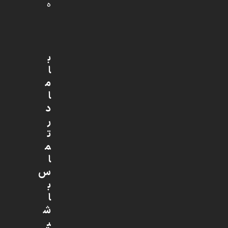
ه
ب
ا
م
ا
د
ر
ت
م
ا
س
ب
ا
ش
ی