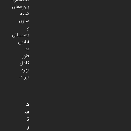
تخصصی،
پروژه‌های
شبیه
سازی
و
پشتیبانی
آنلاین
به
طور
کامل
بهره
ببرید.
د
س
ت
ر