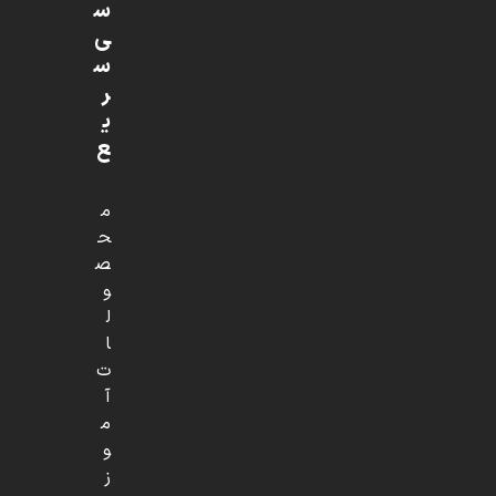
س
ی
س
ر
ی
ع
م
ح
ص
و
ل
ا
ت
آ
م
و
ز