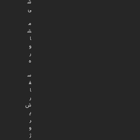
ش
ی
م
ش
ا
و
ر
ه
س
ف
ا
ر
ش
پ
ر
و
ژ