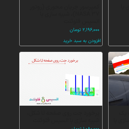
 با
کمپرسور جریان محوری (روتور
NASA 37)، شبیه سازی با
انسیس فلوئنت
۲,۱۹۶,۰۰۰
تومان
افزودن به سبد خرید
ف یک
برخورد جت روی صفحه U شکل،
 شبیه سازی با
شبیه سازی با انسیس فلوئنت