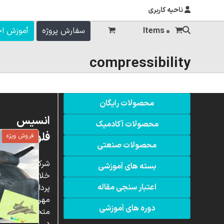
ناحیه کاربری
0 Items
سفارش پروژه
آموزش ا
compressibility
محصولات رایگان
انسیس
محصولات آکادمیک
فلوئنت
فروش ویژه
محصولات صنعتی
شرکت
بسته های آموزشی
خلاق
اعتبار سنجی مقاله
پردازشگران
مهر،
دوره های آموزشی
متخصص