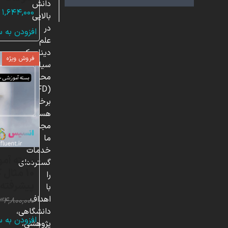
دانش
۱,۶۴۴,۰۰۰
بالایی
در
افزودن به 
علم
دینامیک
فروش ویژه
سیالات
محاسباتی
(CFD)
برخوردار
هستند.
مجموعه
ما
خدمات
بسته آمو
گسترده‌ای
10 مثال
را
پیشرفته
با
اهداف
۳۴,۸۰۰,۰۰۰
دانشگاهی،
افزودن به 
پژوهشی،