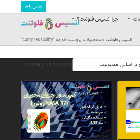
تماس با ما
ات
چرا انسیس فلوئنت؟
انسیس فلوئنت
»
محصولات برچسب خورده "compressibility"
Sorted
Showing all 8 results
by
popularity