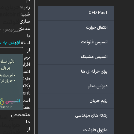
در
زمینه
CFD Post
شبیه
فلوئنت
سازی
انتقال حرارت
عددی
۱,۴۵۲,۰۰۰
ت
با
افزودن به 
انسیس فلوئنت
استفاده
از
انسیس مشینگ
نرم
افزار
انسیس
برای حرفه ای ها
فلوئنت
(ANSYS
دیزاین مدلر
Fluent)
است.
رژیم جریان
همکاران
متخصص
رشته های مهندسی
تاثیر اسل
ما
هواپیما،
از
ماژول فلوئنت
فلوئنت