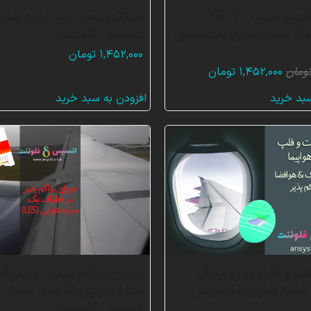
جریان مافوق صوت SR-71
اجکتور بخار آب، شبیه سازی
Blackbird، شبیه سازی با انسیس
انسیس فلوئنت
۱,۴۵۲,۰۰۰
تومان
قیمت
قیمت
ومان
۱,۴۵۲,۰۰۰
تومان
اصلی:
فعلی:
سبد خرید
افزودن به سبد خرید
۱,۴۵۲,۰۰۰ تومان
۱,۴۵۲,۰۰۰ تومان.
بود.
ات و فلپ بر روی بال
جریان تراکم پذیر در اطرا
 شبیه سازی با انسیس
سازه هوایی (LES)،
انسیس فلوئنت