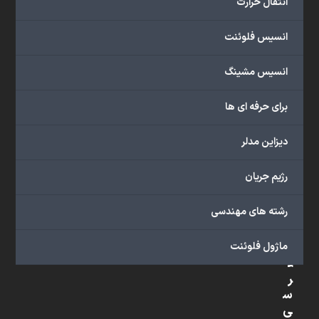
انتقال حرارت
شبیه
سازی
انسیس فلوئنت
و
پشتیبانی
انسیس مشینگ
آنلاین
به
برای حرفه ای ها
طور
کامل
دیزاین مدلر
بهره
ببرید.
رژیم جریان
رشته های مهندسی
د
س
ماژول فلوئنت
ت
ر
س
ی