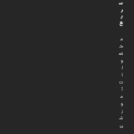
س
ر
ی
ع
م
ح
ص
و
ل
ا
ت
آ
م
و
ز
ش
ی