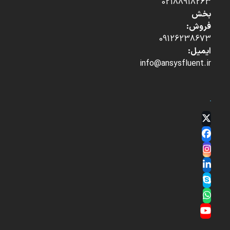
02188918263
بخش
فروش:
09126238673
ایمیل:
info@ansysfluent.ir
Twitter
(deprecated)
Facebook
Instagram
LinkedIn
Skype
Whatsapp
YouTube