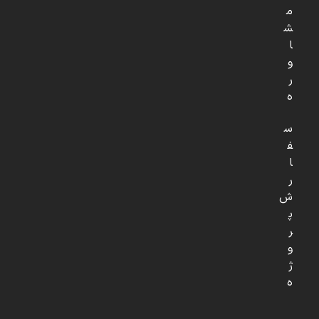
م
ش
ا
و
ر
ه
س
ف
ا
ر
ش
پ
ر
و
ژ
ه