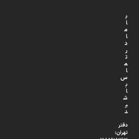
ب
ا
م
ا
د
ر
ت
م
ا
س
ب
ا
ش
ی
د
دفتر
تهران: