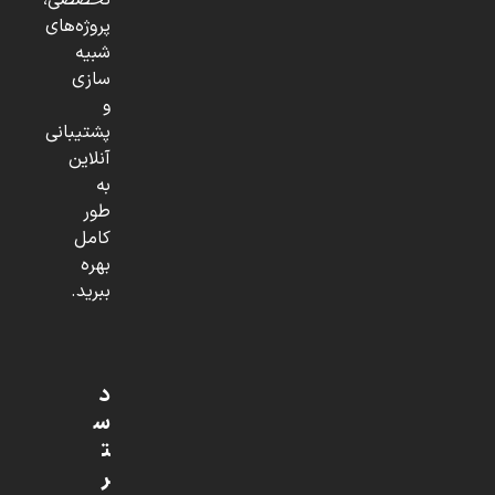
تخصصی،
پروژه‌های
شبیه
سازی
و
پشتیبانی
آنلاین
به
طور
کامل
بهره
ببرید.
د
س
ت
ر