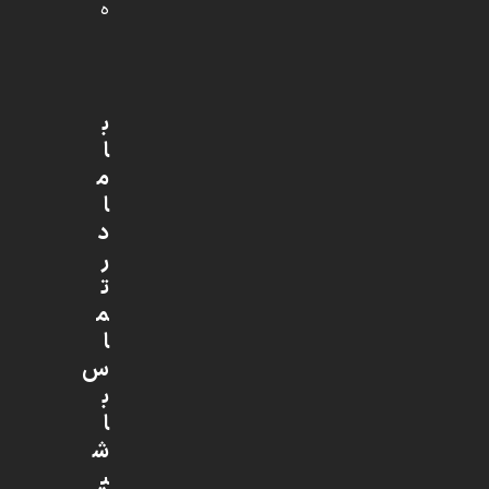
ه
ب
ا
م
ا
د
ر
ت
م
ا
س
ب
ا
ش
ی