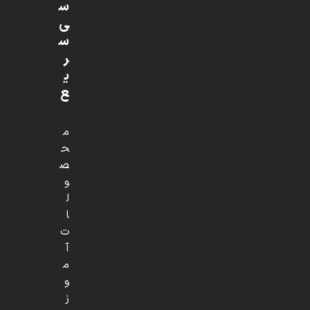
س
ی
س
ر
ی
ع
م
ح
ص
و
ل
ا
ت
آ
م
و
ز