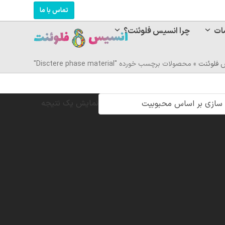
تماس با ما
ات
چرا انسیس فلوئنت؟
 فلوئنت
»
محصولات برچسب خورده "Disctere phase material"
نمایش یک نتیجه