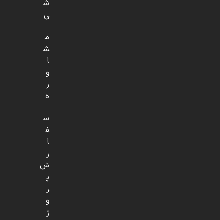
ش
ی
م
ش
ا
و
ر
ه
س
ف
ا
ر
ش
پ
ر
و
ژ