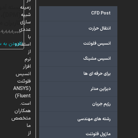
در
بسته آمو
زمینه
CFD Post
شبیه
کاربران 
سازی
انتقال حرارت
عددی
۹,۸۸۸,۰۰۰
با
افزودن به 
انسیس فلوئنت
استفاده
از
انسیس مشینگ
نرم
افزار
انسیس
برای حرفه ای ها
فلوئنت
(ANSYS
دیزاین مدلر
Fluent)
است.
رژیم جریان
همکاران
متخصص
رشته های مهندسی
ما
از
ماژول فلوئنت