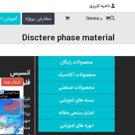
ناحیه کاربری
0 Items
سفارش پروژه
آموزش ا
Disctere phase material
محصولات رایگان
انسیس
محصولات آکادمیک
فلوئنت
فروش ویژه
محصولات صنعتی
شرکت
بسته های آموزشی
خلاق
اعتبار سنجی مقاله
پردازشگران
مهر،
دوره های آموزشی
متخصص