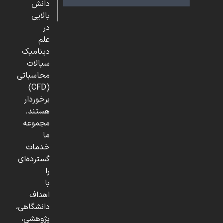
دانش
بالایی
در
علم
دینامیک
سیالات
محاسباتی
(CFD)
برخوردار
هستند.
مجموعه
ما
خدمات
گسترده‌ای
را
با
اهداف
دانشگاهی،
پژوهشی،