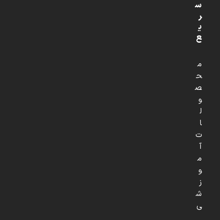
س
ر
ی
ع
م
ح
ص
و
ل
ا
ت
آ
م
و
ز
ش
ی