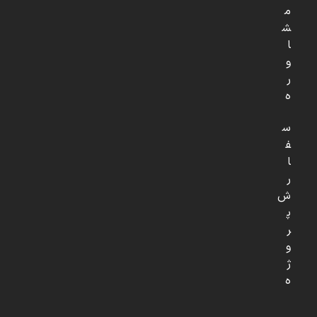
م
ش
ا
و
ر
ه
س
ف
ا
ر
ش
پ
ر
و
ژ
ه