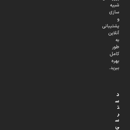
شبیه
سازی
و
پشتیبانی
آنلاین
به
طور
کامل
بهره
ببرید.
د
س
ت
ر
س
ی