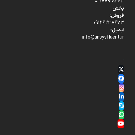
02188918263
بخش
فروش:
09126238673
ایمیل:
info@ansysfluent.ir
Twitter
(deprecated)
Facebook
Instagram
LinkedIn
Skype
Whatsapp
YouTube