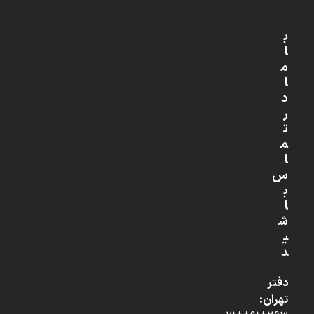
ب
ا
م
ا
د
ر
ت
م
ا
س
ب
ا
ش
ی
د
دفتر
تهران: