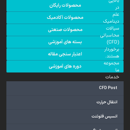
بالایی
محصولات رایگان
در
علم
محصولات آکادمیک
دینامیک
سیالات
محصولات صنعتی
محاسباتی
بسته های آموزشی
(CFD)
برخوردار
اعتبار سنجی مقاله
هستند.
مجموعه
دوره های آموزشی
ما
خدمات
گسترده‌ای
CFD Post
را
با
انتقال حرارت
اهداف
دانشگاهی،
انسیس فلوئنت
پژوهشی،
صنعتی