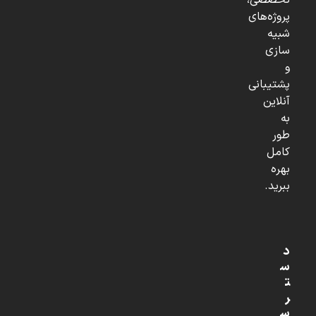
تخصصی،
پروژه‌های
شبیه
سازی
و
پشتیبانی
آنلاین
به
طور
کامل
بهره
ببرید.
د
س
ت
ر
س