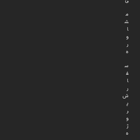
ی
م
ش
ا
و
ر
ه
س
ف
ا
ر
ش
پ
ر
و
ژ
ه