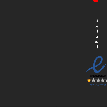
YouTube
ن
م
ا
د
ه
ا