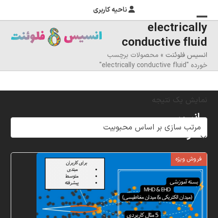
ناحیه کاربری
electrically
منوی
بستن
conductive fluid
منوی
موبایل
انسیس فلوئنت
»
محصولات برچسب
را
موبایل
خورده "electrically conductive fluid"
تغییر
دهید
نمایش یک نتیجه
انسیس
فلوئنت
شرکت
فروش ویژه
خلاق
پردازشگران
مهر،
متخصص