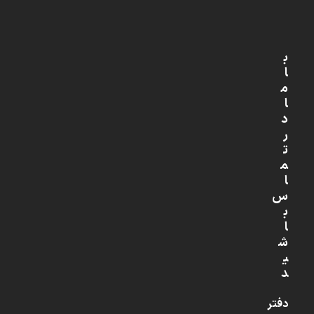
ب
ا
م
ا
د
ر
ت
م
ا
س
ب
ا
ش
ی
د
دفتر