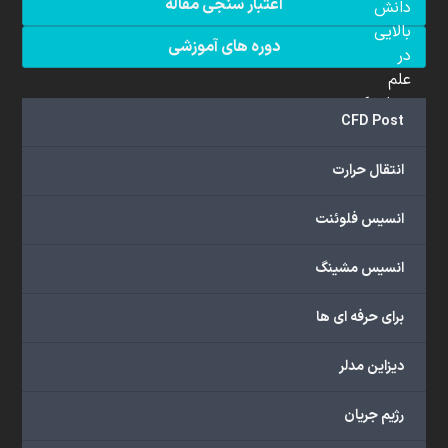
اعتبار سنجی مقاله
دانش
بالایی
دوره های آموزشی
در
علم
دینامیک
CFD Post
سیالات
محاسباتی
انتقال حرارت
(CFD)
برخوردار
انسیس فلوئنت
هستند.
مجموعه
انسیس مشینگ
ما
خدمات
برای حرفه ای ها
گسترده‌ای
را
با
دیزاین مدلر
اهداف
دانشگاهی،
رژیم جریان
پژوهشی،