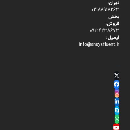
تهران:
02188918263
بخش
فروش:
09126238673
ایمیل:
info@ansysfluent.ir
Twitter
(deprecated)
Facebook
Instagram
LinkedIn
Skype
Whatsapp