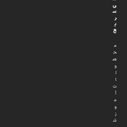
ی
س
ر
ی
ع
م
ح
ص
و
ل
ا
ت
آ
م
و
ز
ش