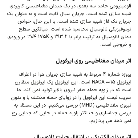
آلومینیومی جامد سه بعدی در یک میدان مغناطیسی کاربردی
شبیه سازی شده است.
جریان سیال ثابت است و به عنوان یک
جریان تک فاز شبیه سازی شده است.
با این حال، خواص
ترموفیزیکی نانوسیال محاسبه شده است.
میانگین سطح
دمای نانوسیال به ترتیب برابر با 293.2 و 304.175K در ورودی
و خروجی است.
اثر میدان مغناطیسی روی ایرفویل
پروژه شماره 4 مربوط به شبیه سازی جریان هوا در اطراف
ایرفویل NACA 0015 است.
این ایرفویل یک ایرفویل متقارن
است که در زاویه حمله صفر نیروی بالابر تولید نمی کند.
ما
ضریب لیفت این ایرفویل را در زوایای حمله مختلف با و بدون
نیروی مغناطیسی (MHD) بررسی می‌کنیم.
در این مسئله به
بررسی جداسازی و حداکثر زاویه حمله در جایی که جدایی رخ
نمی دهد می پردازیم.
اثر میدان الکتریکی بر انتقال حرارت نانوسیال