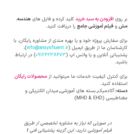
بر روی
افزودن به سبد خرید
کلید کرده و فایل های
هندسه
،
مش
و
فیلم آموزشی جامع
را دریافت کنید.
برای سفارش پروژه خود و یا بهره مندی از مشاوره رایگان، با
کارشناسان ما از طریق ایمیل (
info@ansysfluent.ir
)،
پشتیبانی آنلاین و یا واتس اپ (
09126238673
) در ارتباط
باشید.
برای کنترل کیفیت خدمات ما میتوانید از
محصولات رایگان
استفاده کنید.
دسته:
آکادمیک
,
بسته های آموزشی
,
میدان الکتریکی و
مغناطیسی (MHD & EHD)
پیشنهادات
در صورتی که نیاز به مشاوره تخصصی از طریق
ویژه
فیلم آموزشی دارید، این گزینه پشتیبانی فنی
1