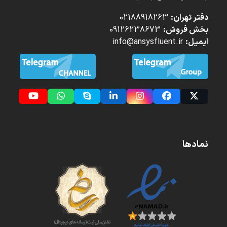
دفتر تهران:
02188918263
بخش فروش:
09126238673
ایمیل:
info@ansysfluent.ir
YouTube
Whatsapp
Skype
LinkedIn
Instagram
Facebook
Twitter
(deprecated)
نمادها