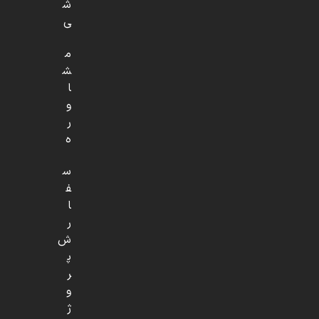
ش
ی
م
ش
ا
و
ر
ه
س
ف
ا
ر
ش
پ
ر
و
ژ