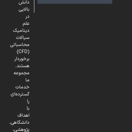
دانش
بالایی
در
علم
دینامیک
سیالات
محاسباتی
(CFD)
برخوردار
هستند.
مجموعه
ما
خدمات
گسترده‌ای
را
با
اهداف
دانشگاهی،
پژوهشی،