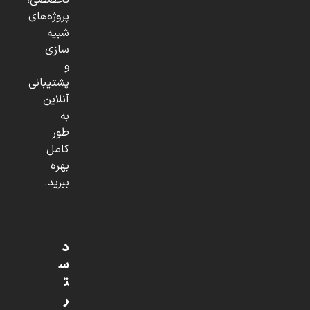
تخصصی،
پروژه‌های
شبیه
سازی
و
پشتیبانی
آنلاین
به
طور
کامل
بهره
ببرید.
د
س
ت
ر