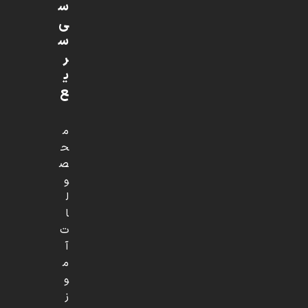
س
ی
س
ر
ی
ع
م
ح
ص
و
ل
ا
ت
آ
م
و
ز