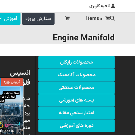
ناحیه کاربری
0 Items
سفارش پروژه
آموزش ا
Engine Manifold
محصولات رایگان
انسیس
محصولات آکادمیک
فلوئنت
فروش ویژه
محصولات صنعتی
شرکت
بسته های آموزشی
خلاق
اعتبار سنجی مقاله
پردازشگران
مهر،
دوره های آموزشی
متخصص