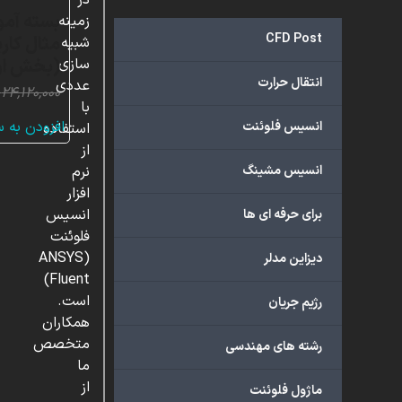
در
زمینه
CFD Post
مثال کارب
شبیه
(بخش او
سازی
انتقال حرارت
عددی
۲۴,۱۲۰,۰۰۰
با
افزودن به 
انسیس فلوئنت
استفاده
از
انسیس مشینگ
نرم
افزار
انسیس
برای حرفه ای ها
فلوئنت
(ANSYS
دیزاین مدلر
Fluent)
است.
رژیم جریان
همکاران
متخصص
رشته های مهندسی
ما
از
ماژول فلوئنت