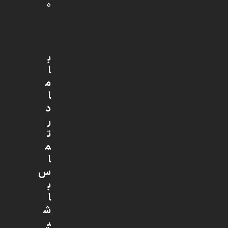
ه
ب
ا
م
ا
د
ر
ت
م
ا
س
ب
ا
ش
ی