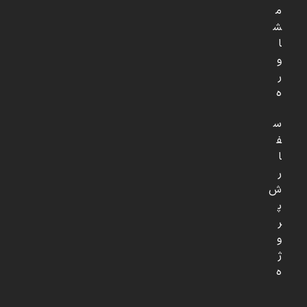
م
ش
ا
و
ر
ه
س
ف
ا
ر
ش
پ
ر
و
ژ
ه