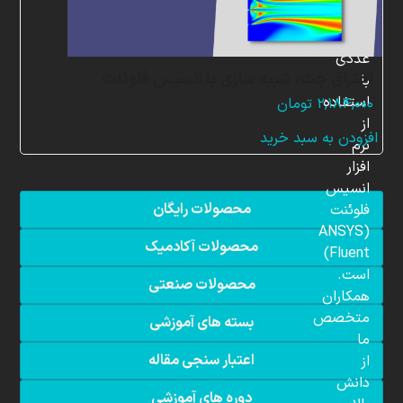
شبیه
سازی
عددی
احتراق جت، شبیه سازی با انسیس فلوئنت
با
استفاده
۲,۱۸۴,۰۰۰
تومان
از
افزودن به سبد خرید
نرم
افزار
انسیس
محصولات رایگان
فلوئنت
(ANSYS
محصولات آکادمیک
Fluent)
است.
محصولات صنعتی
همکاران
متخصص
بسته های آموزشی
ما
اعتبار سنجی مقاله
از
دانش
دوره های آموزشی