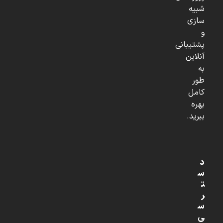
شبیه
سازی
و
پشتیبانی
آنلاین
به
طور
کامل
بهره
ببرید.
د
س
ت
ر
س
ی