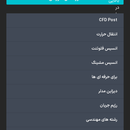
بالایی
در
علم
CFD Post
دینامیک
سیالات
انتقال حرارت
محاسباتی
(CFD)
انسیس فلوئنت
برخوردار
هستند.
مجموعه
انسیس مشینگ
ما
خدمات
برای حرفه ای ها
گسترده‌ای
را
دیزاین مدلر
با
اهداف
رژیم جریان
دانشگاهی،
پژوهشی،
رشته های مهندسی
صنعتی