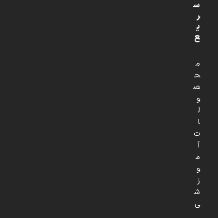
س
ر
ی
ع
م
ح
ص
و
ل
ا
ت
آ
م
و
ز
ش
ی