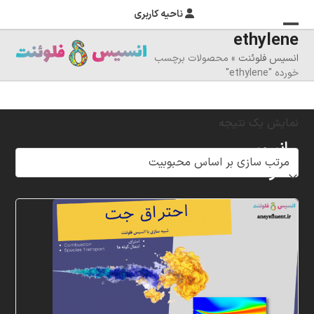
ناحیه کاربری
ethylene
منوی
بستن
انسیس فلوئنت
»
محصولات برچسب
منوی
موبایل
خورده "ethylene"
را
موبایل
تغییر
نمایش یک نتیجه
دهید
انسیس
فلوئنت
شرکت
خلاق
پردازشگران
مهر،
متخصص
در
زمینه