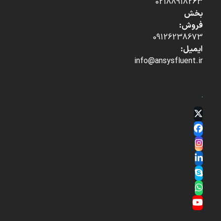
02188918263
بخش
فروش:
09126238673
ایمیل:
info@ansysfluent.ir
Twitter
(deprecated)
Facebook
Instagram
LinkedIn
Skype
Whatsapp
YouTube