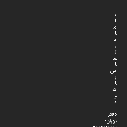
ب
ا
م
ا
د
ر
ت
م
ا
س
ب
ا
ش
ی
د
دفتر
تهران: