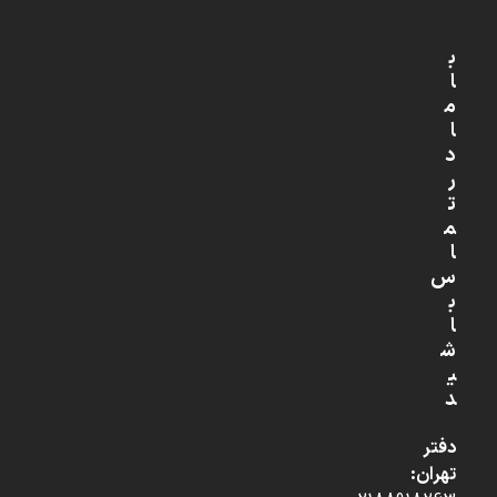
ب
ا
م
ا
د
ر
ت
م
ا
س
ب
ا
ش
ی
د
دفتر
تهران: