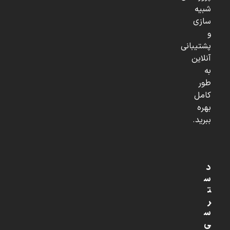
شبیه
سازی
و
پشتیبانی
آنلاین
به
طور
کامل
بهره
ببرید.
د
س
ت
ر
س
ی