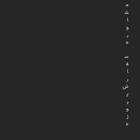
م
ش
ا
و
ر
ه
س
ف
ا
ر
ش
پ
ر
و
ژ
ه