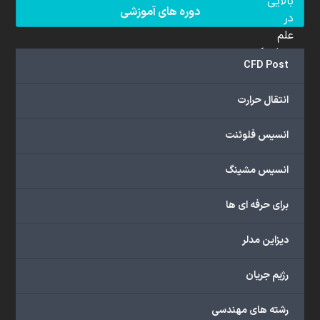
بالایی
دوره های آموزشی
در
علم
دینامیک
CFD Post
سیالات
محاسباتی
انتقال حرارت
(CFD)
برخوردار
انسیس فلوئنت
هستند.
مجموعه
انسیس مشینگ
ما
خدمات
برای حرفه ای ها
گسترده‌ای
را
با
دیزاین مدلر
اهداف
دانشگاهی،
رژیم جریان
پژوهشی،
صنعتی
رشته های مهندسی