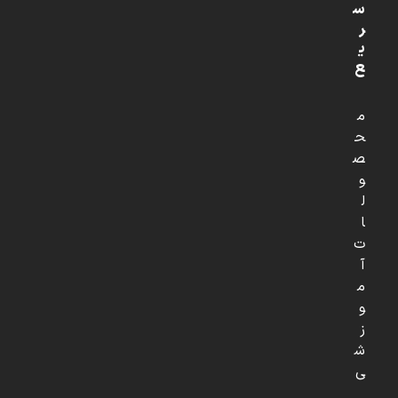
س
ر
ی
ع
م
ح
ص
و
ل
ا
ت
آ
م
و
ز
ش
ی