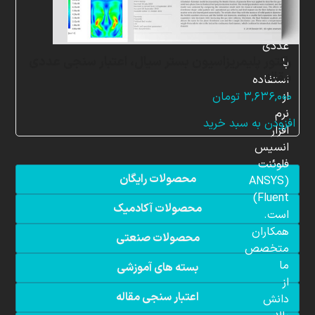
شبیه
سازی
عددی
راکتور پلیمریزاسیون بستر سیال، اعتبار سنجی عددی
با
مقاله
استفاده
از
۳,۶۳۶,۰۰۰
تومان
نرم
افزودن به سبد خرید
افزار
انسیس
فلوئنت
محصولات رایگان
(ANSYS
Fluent)
محصولات آکادمیک
است.
همکاران
محصولات صنعتی
متخصص
ما
بسته های آموزشی
از
اعتبار سنجی مقاله
دانش