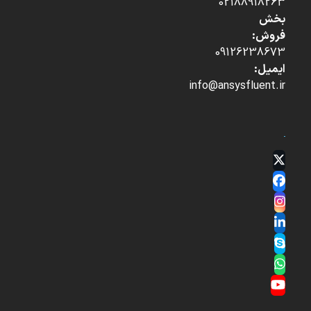
02188918263
بخش
فروش:
09126238673
ایمیل:
info@ansysfluent.ir
Twitter
(deprecated)
Facebook
Instagram
LinkedIn
Skype
Whatsapp
YouTube