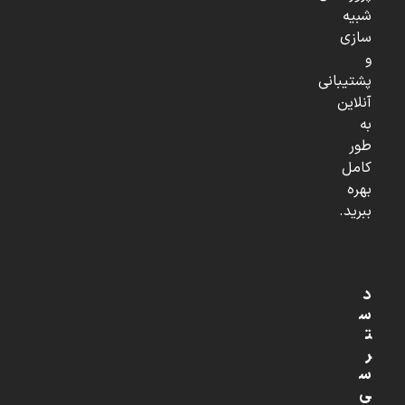
شبیه
سازی
و
پشتیبانی
آنلاین
به
طور
کامل
بهره
ببرید.
د
س
ت
ر
س
ی