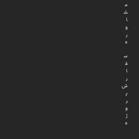
م
ش
ا
و
ر
ه
س
ف
ا
ر
ش
پ
ر
و
ژ
ه