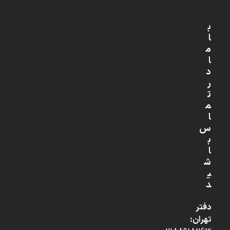
ب
ا
م
ا
د
ر
ت
م
ا
س
ب
ا
ش
ی
د
دفتر
تهران: