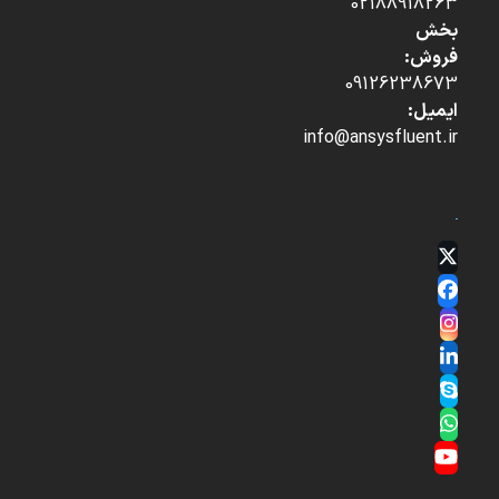
02188918263
بخش
فروش:
09126238673
ایمیل:
info@ansysfluent.ir
Twitter
(deprecated)
Facebook
Instagram
LinkedIn
Skype
Whatsapp
YouTube