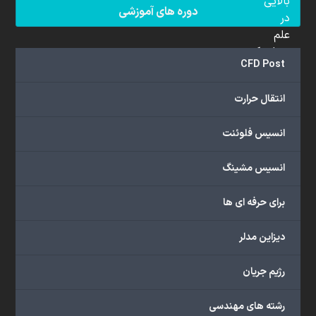
بالایی
دوره های آموزشی
در
علم
دینامیک
CFD Post
سیالات
محاسباتی
انتقال حرارت
(CFD)
برخوردار
انسیس فلوئنت
هستند.
مجموعه
انسیس مشینگ
ما
خدمات
برای حرفه ای ها
گسترده‌ای
را
با
دیزاین مدلر
اهداف
دانشگاهی،
رژیم جریان
پژوهشی،
صنعتی
رشته های مهندسی