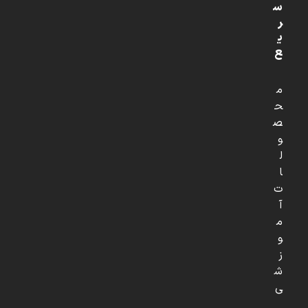
س
ر
ی
ع
م
ح
ص
و
ل
ا
ت
آ
م
و
ز
ش
ی