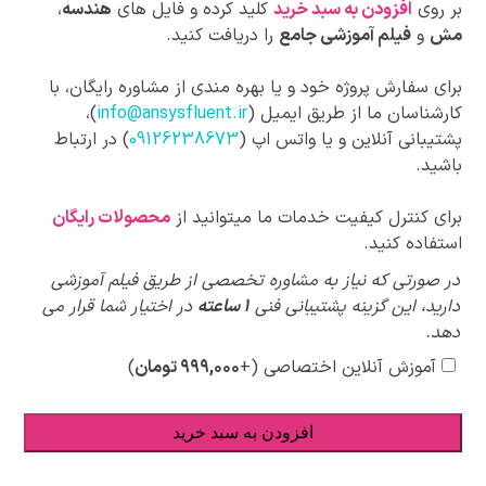
بر روی
افزودن به سبد خرید
کلید کرده و فایل های
هندسه
،
مش
و
فیلم آموزشی جامع
را دریافت کنید.
برای سفارش پروژه خود و یا بهره مندی از مشاوره رایگان، با
کارشناسان ما از طریق ایمیل (
info@ansysfluent.ir
)،
پشتیبانی آنلاین و یا واتس اپ (
09126238673
) در ارتباط
باشید.
برای کنترل کیفیت خدمات ما میتوانید از
محصولات رایگان
استفاده کنید.
پیشنهادات
در صورتی که نیاز به مشاوره تخصصی از طریق فیلم آموزشی
ویژه
دارید، این گزینه پشتیبانی فنی
1 ساعته
در اختیار شما قرار می
دهد.
آموزش آنلاین اختصاصی
(+
۹۹۹,۰۰۰
تومان
)
افزودن به سبد خرید