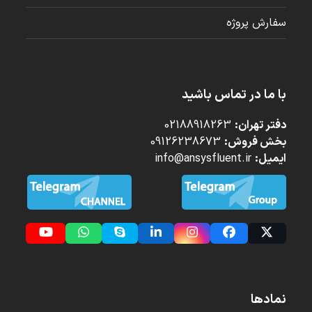
سفارش پروژه
با ما در تماس باشید
دفتر تهران:
02188918263
بخش فروش:
09126238673
ایمیل:
info@ansysfluent.ir
YouTube
Whatsapp
Skype
LinkedIn
Instagram
Facebook
Twitter
(deprecated)
نمادها