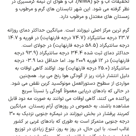
تحقیقات آب و جو (NIWA)، آب و هوای آن نیمه گرمسیری در
نظر گرفته می شود.
این شهر تابستان های گرم و مرطوب و
زمستان های معتدل و مرطوب دارد.
گرم ترین مرکز اصلی نیوزلند است.
میانگین حداکثر دمای روزانه
23.7 درجه سانتیگراد (74.7 درجه فارنهایت) در فوریه و 14.7
درجه سانتیگراد (58.5 درجه فارنهایت) در جولای است.
حداکثر دمای ثبت شده 34.4 درجه سانتیگراد (93.9 درجه
فارنهایت) در 12 فوریه 2009 بود. اما حداقل دما 3.9- درجه
سانتیگراد (25.0 درجه فارنهایت) بود.
اوکلند گاهی اوقات به
دلیل انتشار ذرات ریز از آلودگی هوا رنج می برد.
همچنین
مواردی از سطوح دستورالعمل مونوکسید کربن نقض می شود.
در حالی که بادهای دریایی معمولاً آلودگی را نسبتاً سریع
پراکنده می کنند، گاهی اوقات می توانند به صورت مه دود قابل
مشاهده باشند، به خصوص در روزهای آرام زمستان.
میانگین
کمربند پرفشار در بخش نیوزلند در نیمکره جنوبی نزدیک به 30
درجه جنوبی متمرکز است به طوری که بادهای غربی بر کشور
غالب است.
با این حال، در روز به روز، تنوع زیادی در توزیع