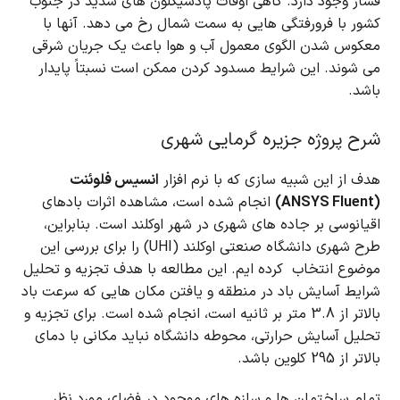
فشار وجود دارد.
گاهی اوقات پادسیکلون های شدید در جنوب
کشور با فرورفتگی هایی به سمت شمال رخ می دهد.
آنها با
معکوس شدن الگوی معمول آب و هوا باعث یک جریان شرقی
می شوند.
این شرایط مسدود کردن ممکن است نسبتاً پایدار
باشد.
شرح پروژه
جزیره گرمایی شهری
هدف از این شبیه سازی که با نرم افزار
انسیس فلوئنت
(ANSYS Fluent)
انجام شده است، مشاهده اثرات بادهای
اقیانوسی بر جاده های شهری در شهر اوکلند است.
بنابراین،
طرح شهری دانشگاه صنعتی اوکلند (UHI) را برای بررسی این
موضوع انتخاب کرده ایم.
این مطالعه با هدف تجزیه و تحلیل
شرایط آسایش باد در منطقه و یافتن مکان هایی که سرعت باد
بالاتر از 3.8 متر بر ثانیه است، انجام شده است.
برای تجزیه و
تحلیل آسایش حرارتی، محوطه دانشگاه نباید مکانی با دمای
بالاتر از 295 کلوین باشد.
تمام ساختمان ها و سازه های موجود در فضای مورد نظر