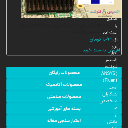
شبیه
سازی
عددی
مقایسه عملکرد هیت سینک پین و صفحه، شبیه
با
سازی با انسیس فلوئنت
استفاده
از
۱,۰۹۲,۰۰۰
تومان
نرم
افزودن به سبد خرید
افزار
انسیس
فلوئنت
محصولات رایگان
(ANSYS
Fluent)
محصولات آکادمیک
است.
همکاران
محصولات صنعتی
متخصص
ما
بسته های آموزشی
از
اعتبار سنجی مقاله
دانش