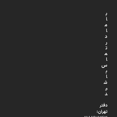
ب
ا
م
ا
د
ر
ت
م
ا
س
ب
ا
ش
ی
د
دفتر
تهران: