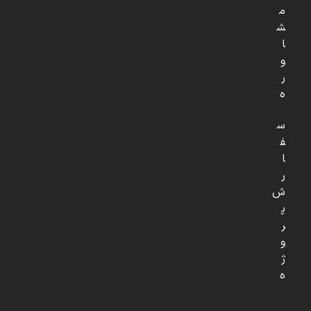
م
ش
ا
و
ر
ه
س
ف
ا
ر
ش
پ
ر
و
ژ
ه