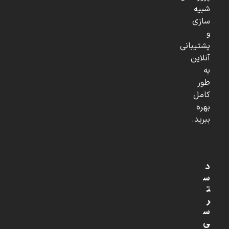
شبیه
سازی
و
پشتیبانی
آنلاین
به
طور
کامل
بهره
ببرید.
د
س
ت
ر
س
ی