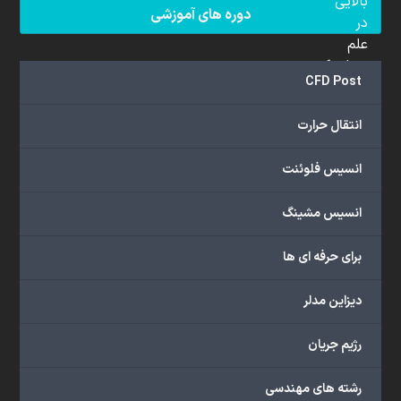
بالایی
دوره های آموزشی
در
علم
دینامیک
CFD Post
سیالات
محاسباتی
انتقال حرارت
(CFD)
برخوردار
انسیس فلوئنت
هستند.
مجموعه
انسیس مشینگ
ما
خدمات
برای حرفه ای ها
گسترده‌ای
را
با
دیزاین مدلر
اهداف
دانشگاهی،
رژیم جریان
پژوهشی،
صنعتی
رشته های مهندسی