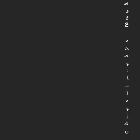
س
ر
ی
ع
م
ح
ص
و
ل
ا
ت
آ
م
و
ز
ش
ی