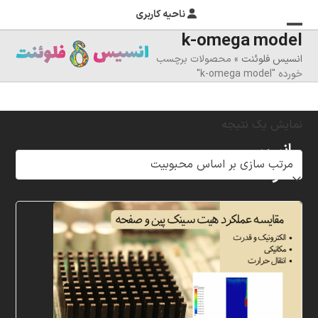
ناحیه کاربری
k-omega model
منوی
بستن
انسیس فلوئنت
»
محصولات برچسب
منوی
موبایل
خورده "k-omega model"
را
موبایل
تغییر
نمایش یک نتیجه
دهید
انسیس
فلوئنت
شرکت
خلاق
پردازشگران
مهر،
متخصص
در
زمینه