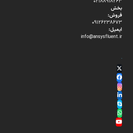
02188918263
بخش
فروش:
09126238673
ایمیل:
info@ansysfluent.ir
Twitter
(deprecated)
Facebook
Instagram
LinkedIn
Skype
Whatsapp
YouTube