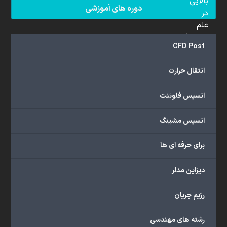
بالایی
دوره های آموزشی
در
علم
دینامیک
CFD Post
سیالات
محاسباتی
انتقال حرارت
(CFD)
برخوردار
انسیس فلوئنت
هستند.
مجموعه
انسیس مشینگ
ما
خدمات
برای حرفه ای ها
گسترده‌ای
را
با
دیزاین مدلر
اهداف
دانشگاهی،
رژیم جریان
پژوهشی،
صنعتی
رشته های مهندسی