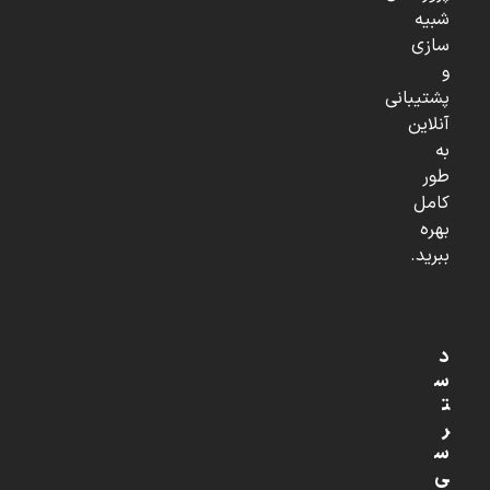
شبیه
سازی
و
پشتیبانی
آنلاین
به
طور
کامل
بهره
ببرید.
د
س
ت
ر
س
ی