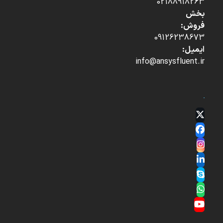
02188918263
بخش
فروش:
09126238673
ایمیل:
info@ansysfluent.ir
Twitter
(deprecated)
Facebook
Instagram
LinkedIn
Skype
Whatsapp
YouTube