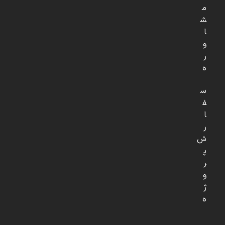
م
ش
ا
و
ر
ه
س
ف
ا
ر
ش
پ
ر
و
ژ
ه