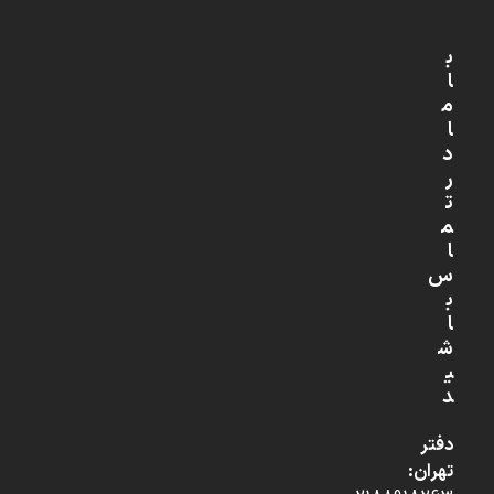
ب
ا
م
ا
د
ر
ت
م
ا
س
ب
ا
ش
ی
د
دفتر
تهران: