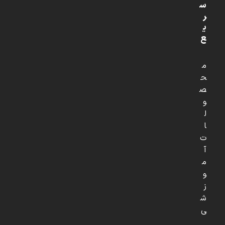
س
ر
ی
ع
م
ح
ص
و
ل
ا
ت
آ
م
و
ز
ش
ی