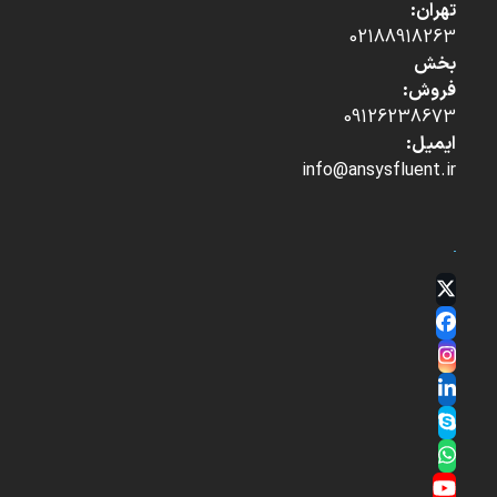
تهران:
02188918263
بخش
فروش:
09126238673
ایمیل:
info@ansysfluent.ir
Twitter
(deprecated)
Facebook
Instagram
LinkedIn
Skype
Whatsapp