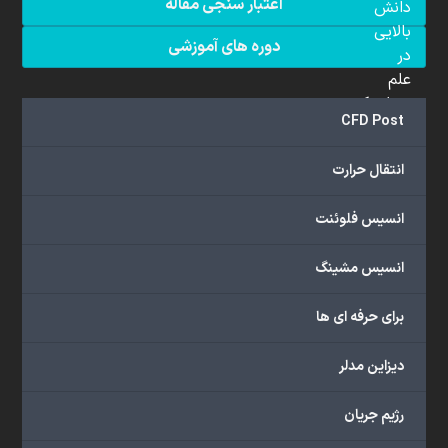
اعتبار سنجی مقاله
دانش
بالایی
دوره های آموزشی
در
علم
دینامیک
CFD Post
سیالات
محاسباتی
انتقال حرارت
(CFD)
برخوردار
انسیس فلوئنت
هستند.
مجموعه
انسیس مشینگ
ما
خدمات
برای حرفه ای ها
گسترده‌ای
را
با
دیزاین مدلر
اهداف
دانشگاهی،
رژیم جریان
پژوهشی،