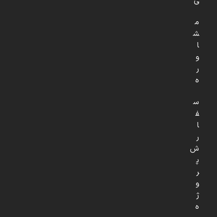
ی
م
ش
ا
و
ر
ه
س
ف
ا
ر
ش
پ
ر
و
ژ
ه