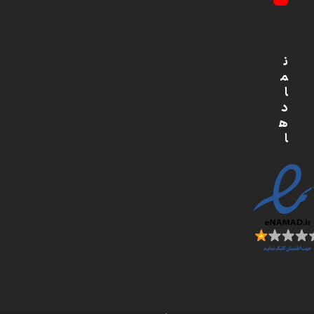
YouTube
ن
م
ا
د
ه
ا