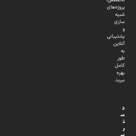
تخصصی،
پروژه‌های
شبیه
سازی
و
پشتیبانی
آنلاین
به
طور
کامل
بهره
ببرید.
د
س
ت
ر
س