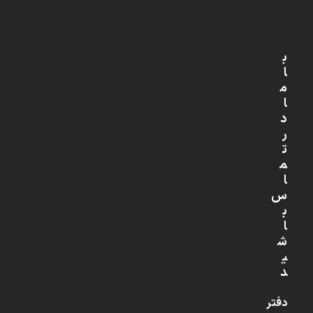
ب
ا
م
ا
د
ر
ت
م
ا
س
ب
ا
ش
ی
د
دفتر