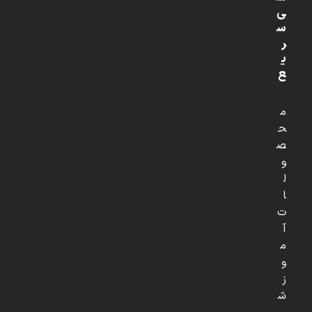
ی
س
ر
ی
ع
م
ح
ص
و
ل
ا
ت
آ
م
و
ز
ش