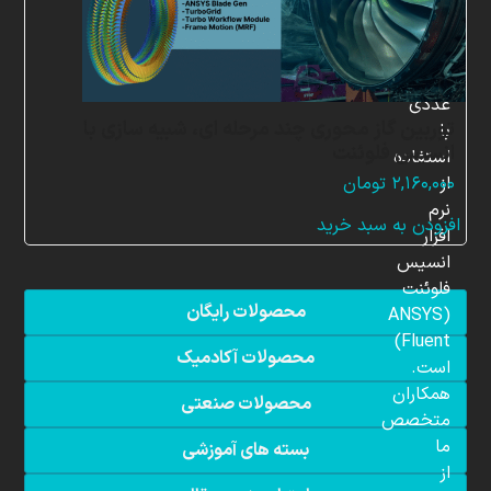
در
زمینه
شبیه
سازی
عددی
توربین گاز محوری چند مرحله ای، شبیه سازی با
با
انسیس فلوئنت
استفاده
از
۲,۱۶۰,۰۰۰
تومان
نرم
افزودن به سبد خرید
افزار
انسیس
فلوئنت
محصولات رایگان
(ANSYS
Fluent)
محصولات آکادمیک
است.
همکاران
محصولات صنعتی
متخصص
ما
بسته های آموزشی
از