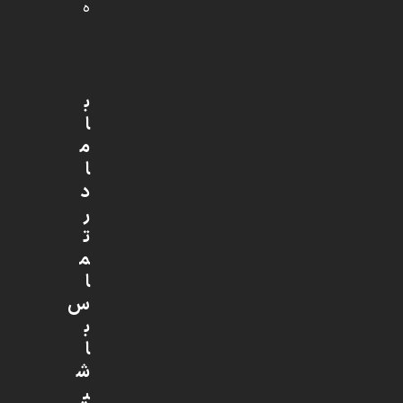
ه
ب
ا
م
ا
د
ر
ت
م
ا
س
ب
ا
ش
ی