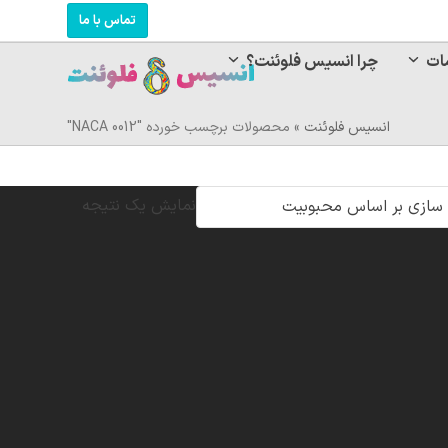
تماس با ما
ات
چرا انسیس فلوئنت؟
انسیس فلوئنت
»
محصولات برچسب خورده "NACA 0012"
نمایش یک نتیجه