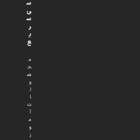
س
ی
س
ر
ی
ع
م
ح
ص
و
ل
ا
ت
آ
م
و
ز