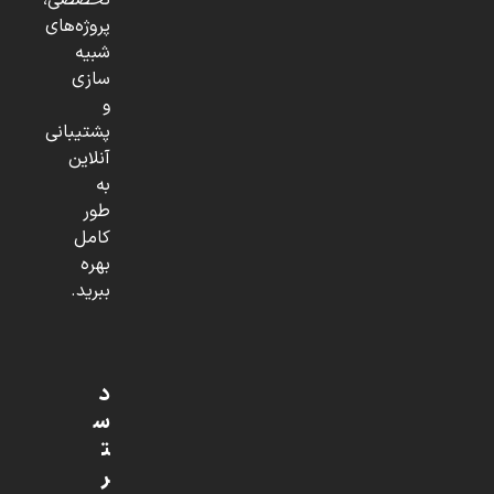
تخصصی،
پروژه‌های
شبیه
سازی
و
پشتیبانی
آنلاین
به
طور
کامل
بهره
ببرید.
د
س
ت
ر