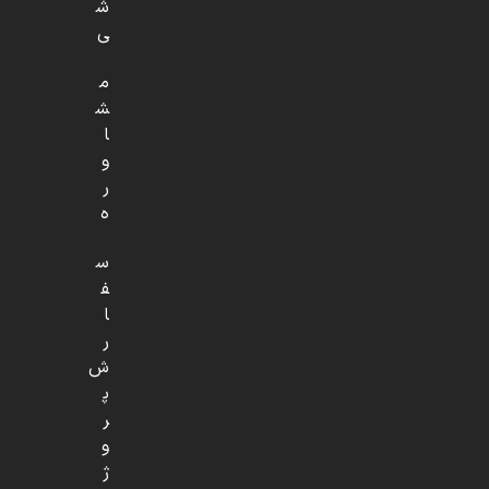
ش
ی
م
ش
ا
و
ر
ه
س
ف
ا
ر
ش
پ
ر
و
ژ