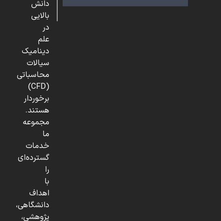
دانش
بالایی
در
علم
دینامیک
سیالات
محاسباتی
(CFD)
برخوردار
هستند.
مجموعه
ما
خدمات
گسترده‌ای
را
با
اهداف
دانشگاهی،
پژوهشی،