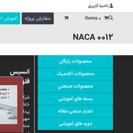
ناحیه کاربری
0 Items
سفارش پروژه
آموزش ا
NACA 0012
محصولات رایگان
انسیس
محصولات آکادمیک
فلوئنت
محصولات صنعتی
شرکت
بسته های آموزشی
خلاق
اعتبار سنجی مقاله
پردازشگران
مهر،
دوره های آموزشی
متخصص