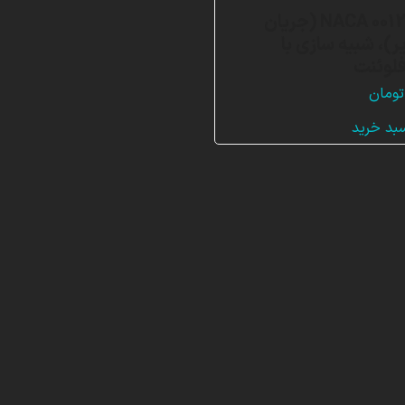
ایرفویل NACA 0012 (جریان
ر)، شبیه سازی با
لوئنت
تومان
سبد خرید