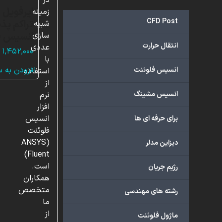
در
زمینه
CFD Post
تراکم پذی
شبیه
انسیس ف
سازی
انتقال حرارت
عددی
۱,۴۵۲,۰۰۰
با
افزودن به 
انسیس فلوئنت
استفاده
از
انسیس مشینگ
نرم
افزار
انسیس
برای حرفه ای ها
فلوئنت
(ANSYS
دیزاین مدلر
Fluent)
است.
رژیم جریان
همکاران
متخصص
رشته های مهندسی
ما
از
ماژول فلوئنت