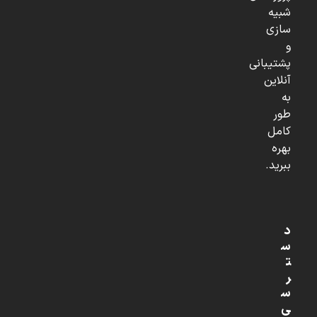
شبیه
سازی
و
پشتیبانی
آنلاین
به
طور
کامل
بهره
ببرید.
د
س
ت
ر
س
ی