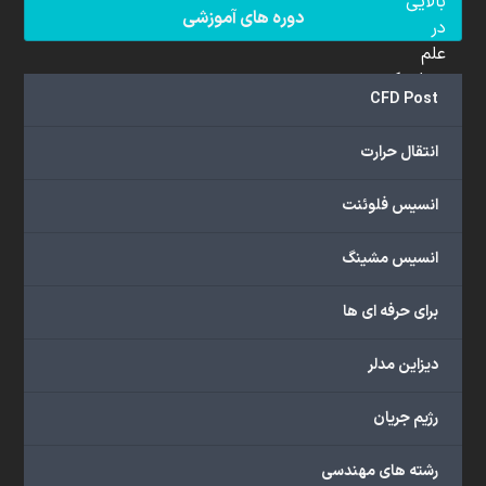
بالایی
دوره های آموزشی
در
علم
دینامیک
CFD Post
سیالات
محاسباتی
انتقال حرارت
(CFD)
برخوردار
انسیس فلوئنت
هستند.
مجموعه
انسیس مشینگ
ما
خدمات
برای حرفه ای ها
گسترده‌ای
را
با
دیزاین مدلر
اهداف
دانشگاهی،
رژیم جریان
پژوهشی،
صنعتی
رشته های مهندسی