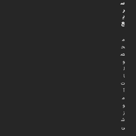
س
ر
ی
ع
م
ح
ص
و
ل
ا
ت
آ
م
و
ز
ش
ی