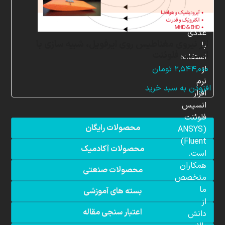
شبیه
سازی
عددی
اثر نیروی مغناطیس روی ایرفویل، شبیه سازی با
با
انسیس فلوئنت
استفاده
از
۲,۵۴۴,۰۰۰
تومان
نرم
افزودن به سبد خرید
افزار
انسیس
فلوئنت
محصولات رایگان
(ANSYS
Fluent)
محصولات آکادمیک
است.
همکاران
محصولات صنعتی
متخصص
ما
بسته های آموزشی
از
اعتبار سنجی مقاله
دانش