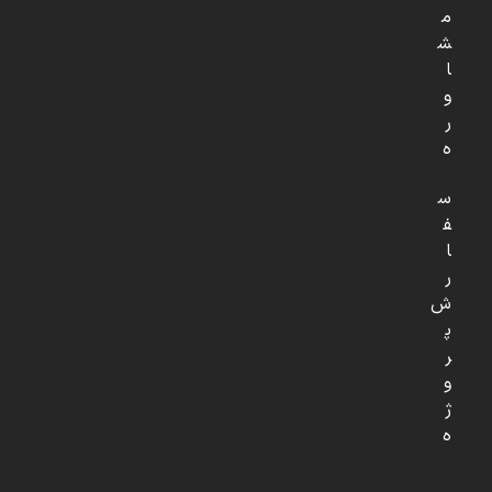
م
ش
ا
و
ر
ه
س
ف
ا
ر
ش
پ
ر
و
ژ
ه