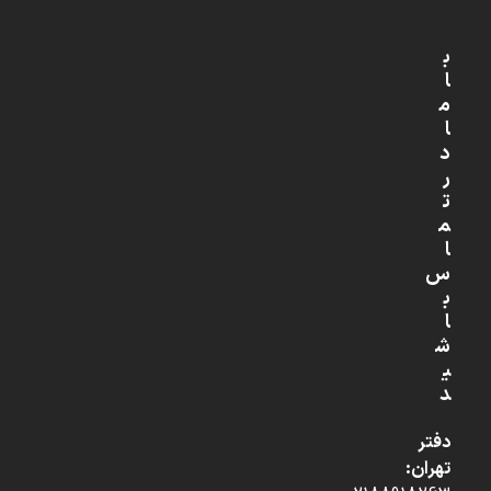
ب
ا
م
ا
د
ر
ت
م
ا
س
ب
ا
ش
ی
د
دفتر
تهران: