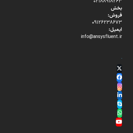
02188918263
بخش
فروش:
09126238673
ایمیل:
info@ansysfluent.ir
Twitter
(deprecated)
Facebook
Instagram
LinkedIn
Skype
Whatsapp
YouTube