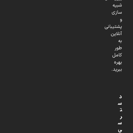
شبیه
سازی
و
پشتیبانی
آنلاین
به
طور
کامل
بهره
ببرید.
د
س
ت
ر
س
ی