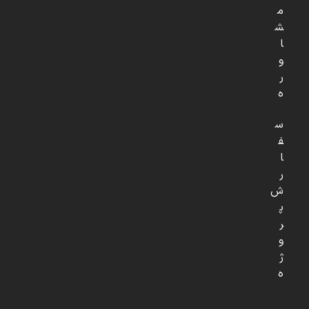
م
ش
ا
و
ر
ه
س
ف
ا
ر
ش
پ
ر
و
ژ
ه