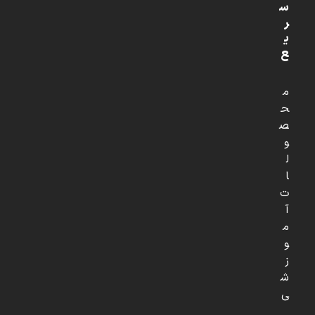
س
ر
ی
ع
م
ح
ص
و
ل
ا
ت
آ
م
و
ز
ش
ی