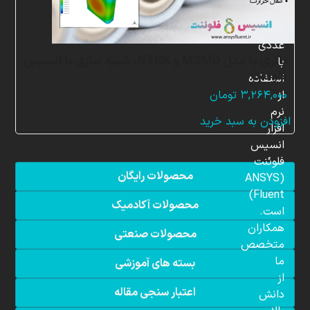
شبیه
سازی
عددی
باتری با مدل MSMD و NTGK، شبیه سازی با انسیس
با
فلوئنت
استفاده
از
۳,۲۶۴,۰۰۰
تومان
نرم
افزودن به سبد خرید
افزار
انسیس
فلوئنت
محصولات رایگان
(ANSYS
Fluent)
محصولات آکادمیک
است.
همکاران
محصولات صنعتی
متخصص
ما
بسته های آموزشی
از
اعتبار سنجی مقاله
دانش