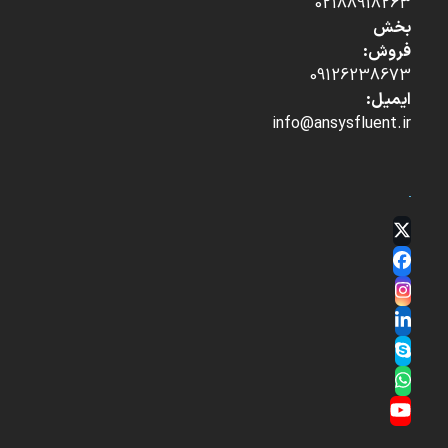
02188918263
بخش
فروش:
09126238673
ایمیل:
info@ansysfluent.ir
Twitter
(deprecated)
Facebook
Instagram
LinkedIn
Skype
Whatsapp
YouTube