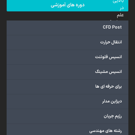
بالایی
دوره های آموزشی
در
علم
دینامیک
CFD Post
سیالات
محاسباتی
انتقال حرارت
(CFD)
برخوردار
انسیس فلوئنت
هستند.
مجموعه
انسیس مشینگ
ما
خدمات
برای حرفه ای ها
گسترده‌ای
را
با
دیزاین مدلر
اهداف
دانشگاهی،
رژیم جریان
پژوهشی،
صنعتی
رشته های مهندسی