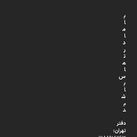
ب
ا
م
ا
د
ر
ت
م
ا
س
ب
ا
ش
ی
د
دفتر
تهران: