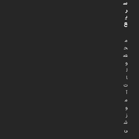
س
ر
ی
ع
م
ح
ص
و
ل
ا
ت
آ
م
و
ز
ش
ی