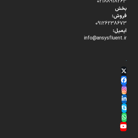
02188918263
بخش
فروش:
09126238673
ایمیل:
info@ansysfluent.ir
Twitter
(deprecated)
Facebook
Instagram
LinkedIn
Skype
Whatsapp
YouTube