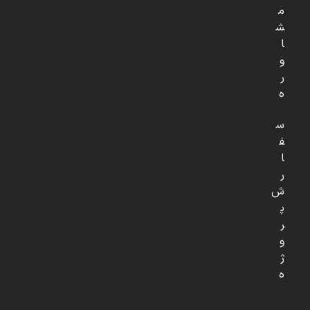
م
ش
ا
و
ر
ه
س
ف
ا
ر
ش
پ
ر
و
ژ
ه