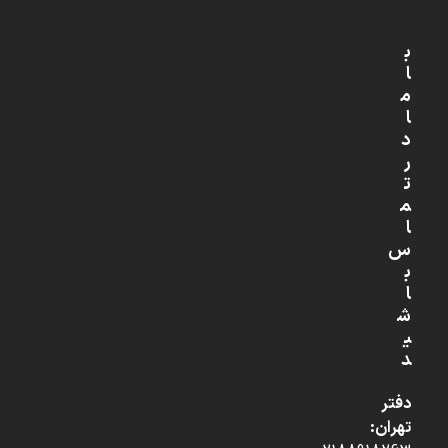
ب
ا
م
ا
د
ر
ت
م
ا
س
ب
ا
ش
ی
د
دفتر
تهران: