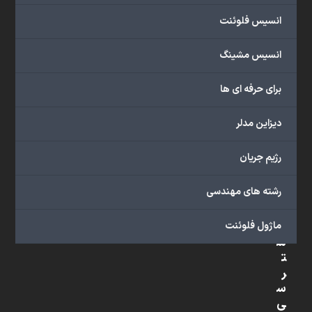
شبیه
انسیس فلوئنت
سازی
و
انسیس مشینگ
پشتیبانی
آنلاین
برای حرفه ای ها
به
طور
دیزاین مدلر
کامل
بهره
رژیم جریان
ببرید.
رشته های مهندسی
د
ماژول فلوئنت
س
ت
ر
س
ی