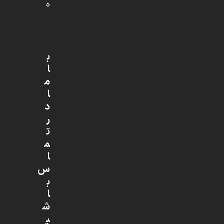
ه
ب
ا
م
ا
د
ر
ت
م
ا
س
ب
ا
ش
ی