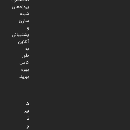
تخصصی،
پروژه‌های
شبیه
سازی
و
پشتیبانی
آنلاین
به
طور
کامل
بهره
ببرید.
د
س
ت
ر