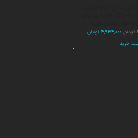
بسته آموزشی مدل VOF جریان
چند فازی، 10 مثال کاربردی برای
متوسط (بخش اول)
قیمت
قیمت
تومان
۴,۹۴۴,۰۰۰
تومان
اصلی:
فعلی:
سبد خرید
۱۴,۸۴۴,۰۰۰ تومان
۴,۹۴۴,۰۰۰ تومان.
بود.