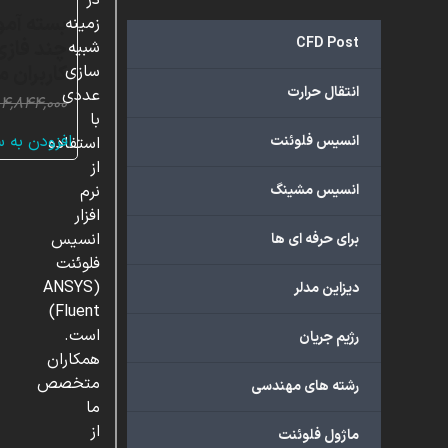
در
زمینه
CFD Post
شبیه
کاربران 
سازی
انتقال حرارت
عددی
۱۴,۸۴۴,۰۰۰
با
افزودن به 
انسیس فلوئنت
استفاده
از
انسیس مشینگ
نرم
افزار
انسیس
برای حرفه ای ها
فلوئنت
(ANSYS
دیزاین مدلر
Fluent)
است.
رژیم جریان
همکاران
متخصص
رشته های مهندسی
ما
از
ماژول فلوئنت