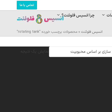
تماس با ما
ات
چرا انسیس فلوئنت؟
انسیس فلوئنت
»
محصولات برچسب خورده "rotating tank"
نمایش یک نتیجه