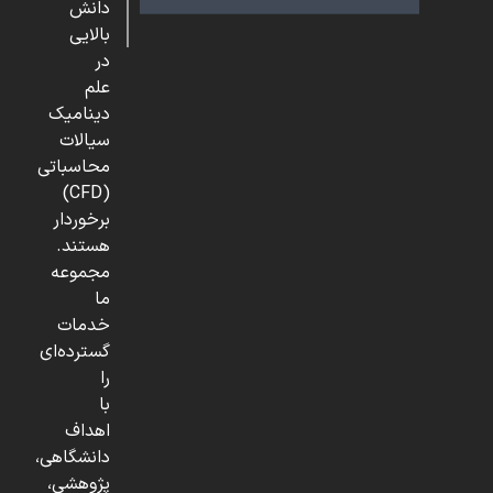
دانش
بالایی
در
علم
دینامیک
سیالات
محاسباتی
(CFD)
برخوردار
هستند.
مجموعه
ما
خدمات
گسترده‌ای
را
با
اهداف
دانشگاهی،
پژوهشی،