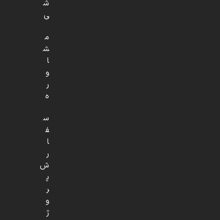
ش
ی
م
ش
ا
و
ر
ه
س
ف
ا
ر
ش
پ
ر
و
ژ