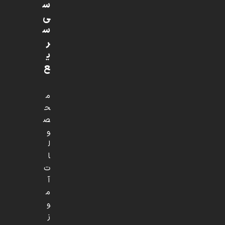
س
ی
س
ر
ی
ع
م
ح
ص
و
ل
ا
ت
آ
م
و
ز