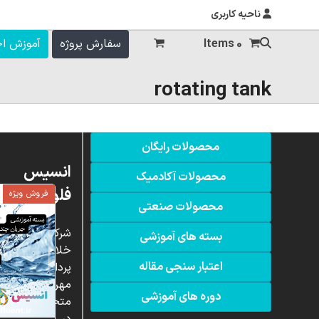
ناحیه کاربری
0 Items
سفارش پروژه
آموزش ا
rotating tank
محصولات رایگان
انسیس
محصولات آکادمیک
فلوئنت
فروش ویژه
محصولات صنعتی
شرکت
بسته های آموزشی
خلاق
اعتبار سنجی مقاله
پردازشگران
مهر،
دوره های آموزشی
متخصص