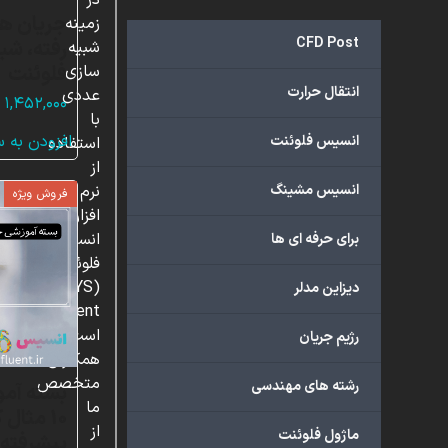
در
جریان هو
زمینه
CFD Post
رفته، شب
شبیه
فلوئنت
سازی
انتقال حرارت
عددی
۱,۴۵۲,۰۰۰
با
افزودن به 
انسیس فلوئنت
استفاده
از
انسیس مشینگ
نرم
فروش ویژه
افزار
انسیس
برای حرفه ای ها
فلوئنت
(ANSYS
دیزاین مدلر
Fluent)
است.
رژیم جریان
همکاران
متخصص
رشته های مهندسی
بسته آمو
ما
10 مثال
از
ماژول فلوئنت
پیشرفته