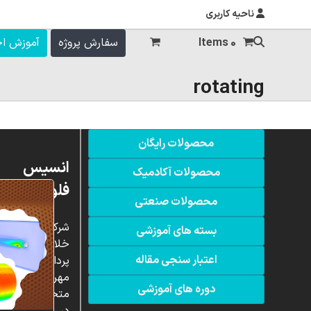
ناحیه کاربری
0 Items
سفارش پروژه
آموزش ا
rotating
محصولات رایگان
انسیس
محصولات آکادمیک
فلوئنت
محصولات صنعتی
شرکت
بسته های آموزشی
خلاق
اعتبار سنجی مقاله
پردازشگران
مهر،
دوره های آموزشی
متخصص