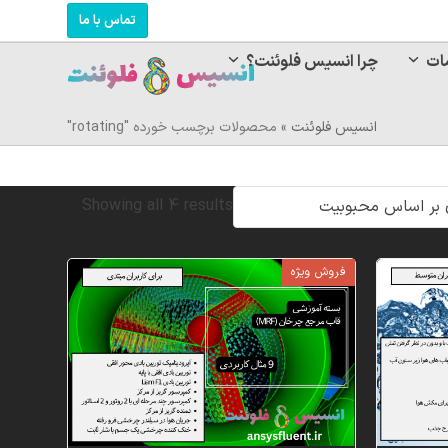
تماس با ما
ات
چرا انسیس فلوئنت؟
انسیس فلوئنت
»
محصولات برچسب خورده "rotating"
Sorted
Showing all 4 results
by
فروش ویژه
popularity