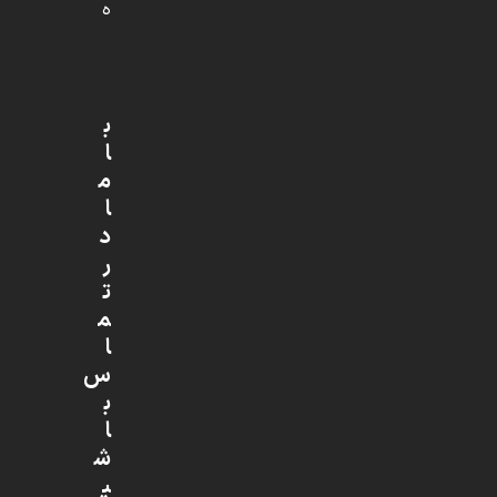
ه
ب
ا
م
ا
د
ر
ت
م
ا
س
ب
ا
ش
ی