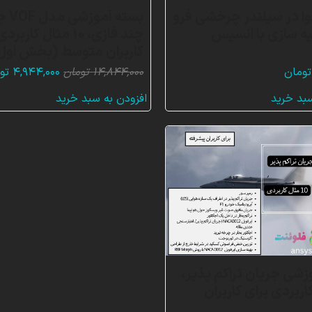
ا در سیلندر چرخشی فرو
بسته آم
یه سازی با انسیس
چند فازی، 10 مثال کارب
کاربران متوسط (بخش اول
قیمت
تومان
۱۴,۸۴۴,۰۰۰
تومان
۴,۹۴۴,۰۰۰
تو
اصلی:
سبد خرید
افزودن به سبد خرید
۴,۰۰۰
بود.
زشی جریان تراکم پذیر،
 کاربردی برای کاربران