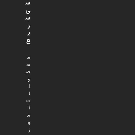
س
ی
س
ر
ی
ع
م
ح
ص
و
ل
ا
ت
آ
م
و
ز