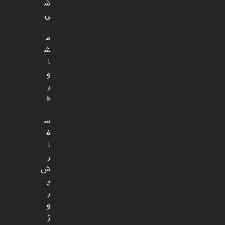
ش
ی
م
ش
ا
و
ر
ه
س
ف
ا
ر
ش
پ
ر
و
ژ