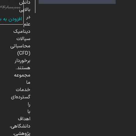
دانش
۳۴,۸۰۰,۰۰۰
بالایی
در
افزودن به 
علم
دینامیک
سیالات
محاسباتی
(CFD)
برخوردار
هستند.
مجموعه
ما
خدمات
گسترده‌ای
را
با
اهداف
دانشگاهی،
پژوهشی،