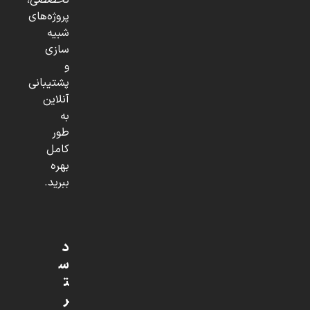
تخصصی،
پروژه‌های
شبیه
سازی
و
پشتیبانی
آنلاین
به
طور
کامل
بهره
ببرید.
د
س
ت
ر