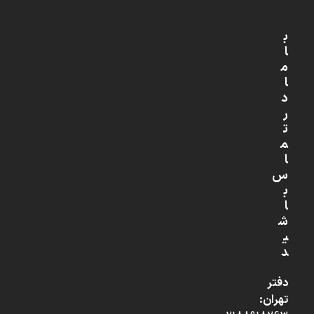
ب
ا
م
ا
د
ر
ت
م
ا
س
ب
ا
ش
ی
د
دفتر
تهران: