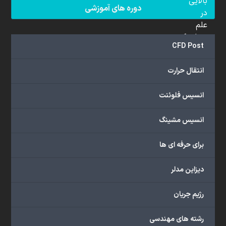
بالایی
دوره های آموزشی
در
علم
دینامیک
CFD Post
سیالات
محاسباتی
انتقال حرارت
(CFD)
برخوردار
انسیس فلوئنت
هستند.
مجموعه
انسیس مشینگ
ما
خدمات
برای حرفه ای ها
گسترده‌ای
را
با
دیزاین مدلر
اهداف
دانشگاهی،
رژیم جریان
پژوهشی،
صنعتی
رشته های مهندسی