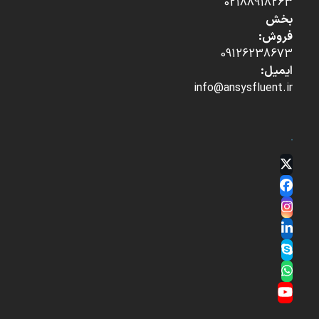
02188918263
بخش
فروش:
09126238673
ایمیل:
info@ansysfluent.ir
Twitter
(deprecated)
Facebook
Instagram
LinkedIn
Skype
Whatsapp
YouTube