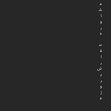
م
ش
ا
و
ر
ه
س
ف
ا
ر
ش
پ
ر
و
ژ
ه