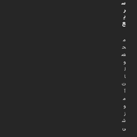
س
ر
ی
ع
م
ح
ص
و
ل
ا
ت
آ
م
و
ز
ش
ی