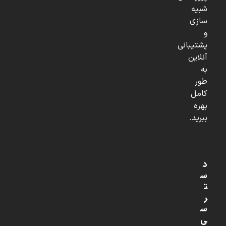
شبیه
سازی
و
پشتیبانی
آنلاین
به
طور
کامل
بهره
ببرید.
د
س
ت
ر
س
ی