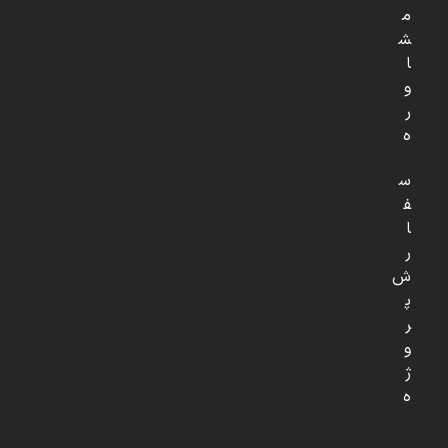
م
ش
ا
و
ر
ه
س
ف
ا
ر
ش
پ
ر
و
ژ
ه