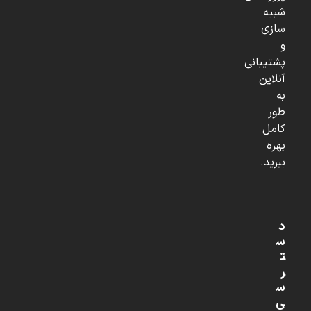
شبیه
سازی
و
پشتیبانی
آنلاین
به
طور
کامل
بهره
ببرید.
د
س
ت
ر
س
ی