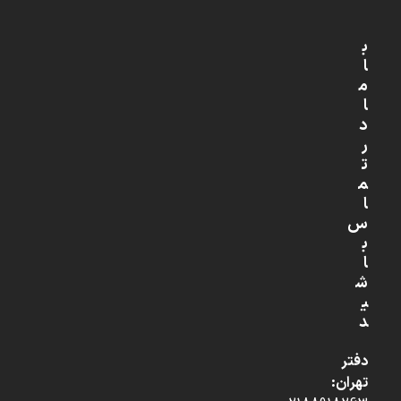
ب
ا
م
ا
د
ر
ت
م
ا
س
ب
ا
ش
ی
د
دفتر
تهران: