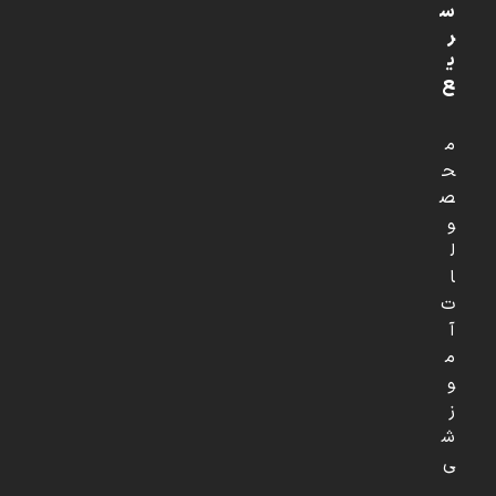
س
ر
ی
ع
م
ح
ص
و
ل
ا
ت
آ
م
و
ز
ش
ی