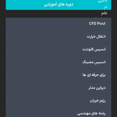
بالایی
دوره های آموزشی
در
علم
دینامیک
CFD Post
سیالات
محاسباتی
انتقال حرارت
(CFD)
برخوردار
انسیس فلوئنت
هستند.
مجموعه
انسیس مشینگ
ما
خدمات
برای حرفه ای ها
گسترده‌ای
را
با
دیزاین مدلر
اهداف
دانشگاهی،
رژیم جریان
پژوهشی،
صنعتی
رشته های مهندسی