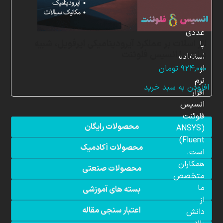
شبیه
سازی
عددی
اثر اسلات بر عملکرد آیرودینامیکی ایرفویل، شبیه
با
سازی با انسیس فلوئنت
استفاده
از
۹۲۴,۰۰۰
تومان
نرم
افزودن به سبد خرید
افزار
انسیس
فلوئنت
محصولات رایگان
(ANSYS
Fluent)
محصولات آکادمیک
است.
همکاران
محصولات صنعتی
متخصص
ما
بسته های آموزشی
از
اعتبار سنجی مقاله
دانش