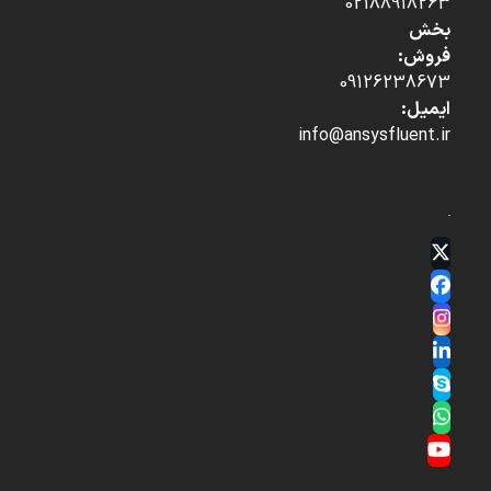
02188918263
بخش
فروش:
09126238673
ایمیل:
info@ansysfluent.ir
Twitter
(deprecated)
Facebook
Instagram
LinkedIn
Skype
Whatsapp
YouTube