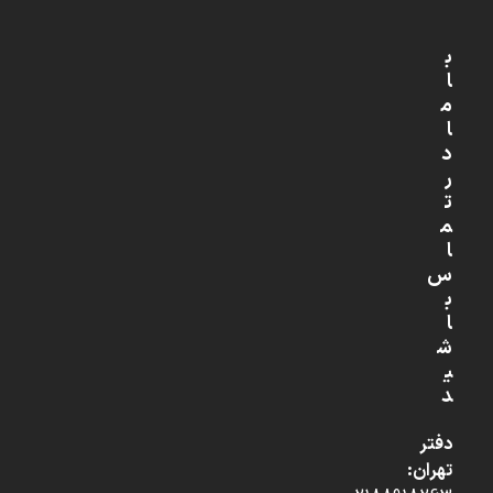
ب
ا
م
ا
د
ر
ت
م
ا
س
ب
ا
ش
ی
د
دفتر
تهران: