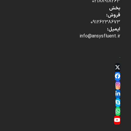
02188918263
بخش
فروش:
09126238673
ایمیل:
info@ansysfluent.ir
Twitter
(deprecated)
Facebook
Instagram
LinkedIn
Skype
Whatsapp
YouTube