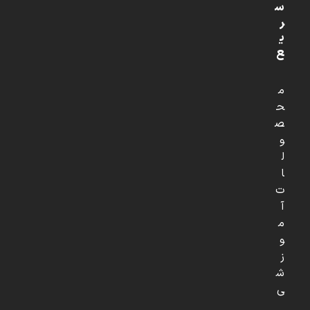
س
ر
ی
ع
م
ح
ص
و
ل
ا
ت
آ
م
و
ز
ش
ی