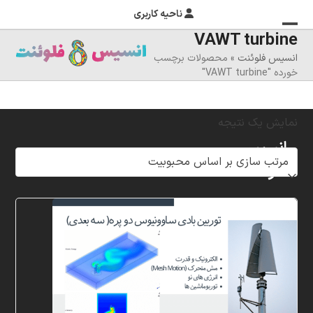
ناحیه کاربری
VAWT turbine
منوی
بستن
انسیس فلوئنت
»
محصولات برچسب
منوی
موبایل
خورده "VAWT turbine"
را
موبایل
تغییر
نمایش یک نتیجه
دهید
انسیس
فلوئنت
شرکت
خلاق
پردازشگران
مهر،
متخصص
در
زمینه