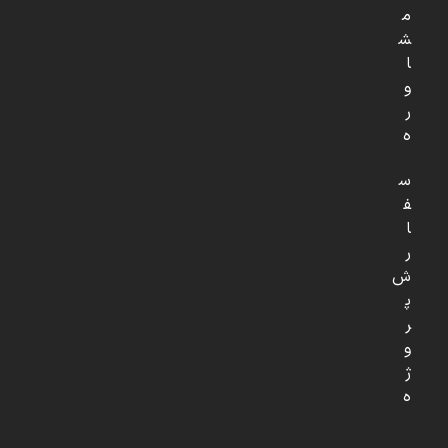
م
ش
ا
و
ر
ه
س
ف
ا
ر
ش
پ
ر
و
ژ
ه