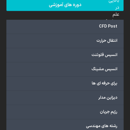
بالایی
دوره های آموزشی
در
علم
دینامیک
CFD Post
سیالات
محاسباتی
انتقال حرارت
(CFD)
برخوردار
انسیس فلوئنت
هستند.
مجموعه
انسیس مشینگ
ما
خدمات
برای حرفه ای ها
گسترده‌ای
را
با
دیزاین مدلر
اهداف
دانشگاهی،
رژیم جریان
پژوهشی،
صنعتی
رشته های مهندسی