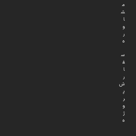
م
ش
ا
و
ر
ه
س
ف
ا
ر
ش
پ
ر
و
ژ
ه