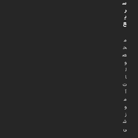
س
ر
ی
ع
م
ح
ص
و
ل
ا
ت
آ
م
و
ز
ش
ی