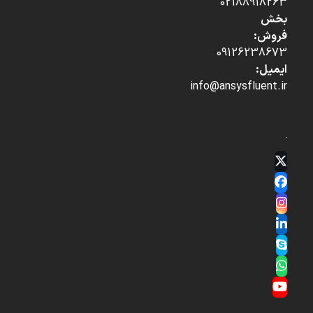
02188918263
بخش
فروش:
09126238673
ایمیل:
info@ansysfluent.ir
Twitter
(deprecated)
Facebook
Instagram
LinkedIn
Skype
Whatsapp
YouTube