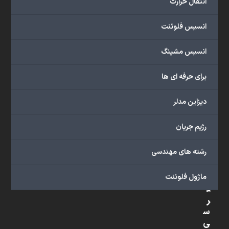
انتقال حرارت
شبیه
سازی
انسیس فلوئنت
و
پشتیبانی
انسیس مشینگ
آنلاین
به
برای حرفه ای ها
طور
کامل
دیزاین مدلر
بهره
ببرید.
رژیم جریان
رشته های مهندسی
د
س
ماژول فلوئنت
ت
ر
س
ی