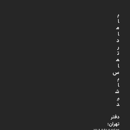
ب
ا
م
ا
د
ر
ت
م
ا
س
ب
ا
ش
ی
د
دفتر
تهران: