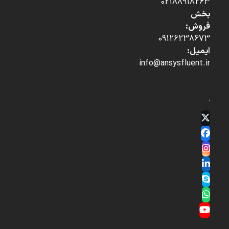
02188918263
بخش
فروش:
09126238673
ایمیل:
info@ansysfluent.ir
Twitter
(deprecated)
Facebook
Instagram
LinkedIn
Skype
Whatsapp
YouTube