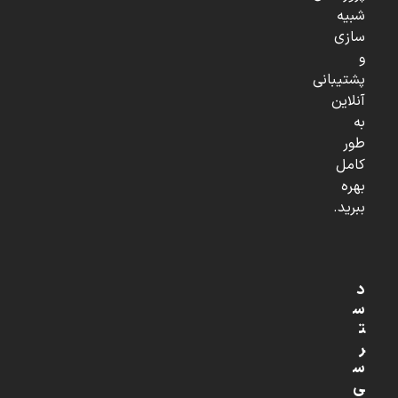
شبیه
سازی
و
پشتیبانی
آنلاین
به
طور
کامل
بهره
ببرید.
د
س
ت
ر
س
ی