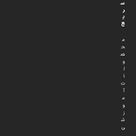
س
ر
ی
ع
م
ح
ص
و
ل
ا
ت
آ
م
و
ز
ش
ی