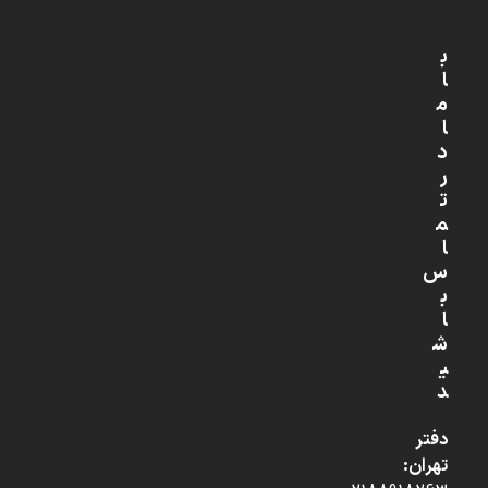
ب
ا
م
ا
د
ر
ت
م
ا
س
ب
ا
ش
ی
د
دفتر
تهران: