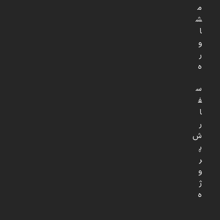
م
ش
ا
و
ر
ه
س
ف
ا
ر
ش
پ
ر
و
ژ
ه