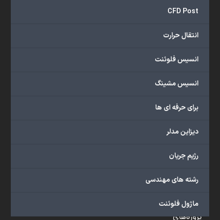
و
CFD Post
...
ارائه
انتقال حرارت
می‌دهد.
شما
انسیس فلوئنت
می‌توانید
از
انسیس مشینگ
خدمات
مختلف
برای حرفه ای ها
گروه
ما
دیزاین مدلر
شامل
محصولات
رژیم جریان
آموزشی،
دوره‌های
رشته های مهندسی
آموزشی،
مشاوره
ماژول فلوئنت
تخصصی،
پروژه‌های