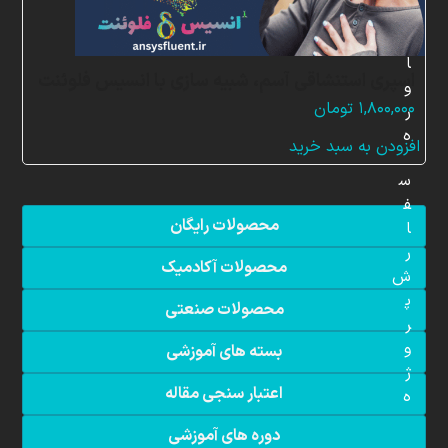
م
ش
ا
اسپری استنشاقی آسم، شبیه سازی با انسیس فلوئنت
و
۱,۸۰۰,۰۰۰
تومان
ر
ه
افزودن به سبد خرید
س
ف
محصولات رایگان
ا
ر
محصولات آکادمیک
ش
پ
محصولات صنعتی
ر
و
بسته های آموزشی
ژ
اعتبار سنجی مقاله
ه
دوره های آموزشی