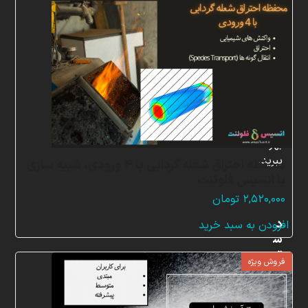
شبیه
سازی
و
پشتیبانی
آنلاین
به
طور
کامل
بهره
ببرید.
محفظه احتراق شعله گردابی با 4 ورودی، شبیه سازی
با انسیس فلوئنت
۲,۵۲۰,۰۰۰
تومان
د
افزودن به سبد خرید
س
ت
فروش ویژه
ر
س
ی