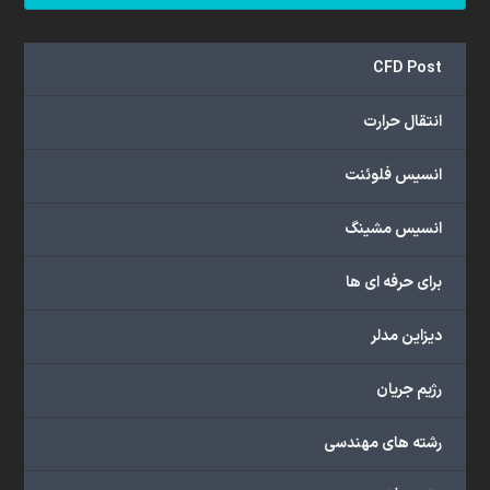
ب
CFD Post
ا
م
انتقال حرارت
ا
د
ر
انسیس فلوئنت
ت
م
انسیس مشینگ
ا
س
برای حرفه ای ها
ب
ا
دیزاین مدلر
ش
ی
رژیم جریان
د
دفتر
رشته های مهندسی
تهران: