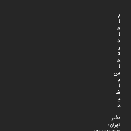
ب
ا
م
ا
د
ر
ت
م
ا
س
ب
ا
ش
ی
د
دفتر
تهران: