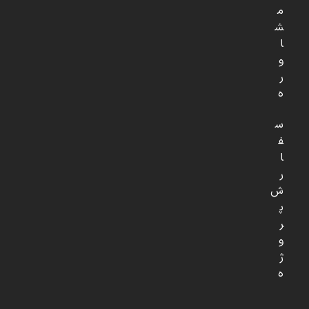
م
ش
ا
و
ر
ه
س
ف
ا
ر
ش
پ
ر
و
ژ
ه