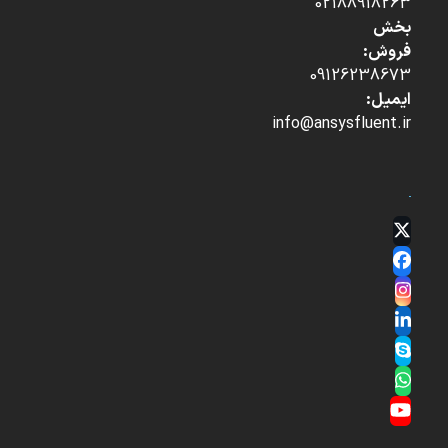
02188918263
بخش
فروش:
09126238673
ایمیل:
info@ansysfluent.ir
Twitter
(deprecated)
Facebook
Instagram
LinkedIn
Skype
Whatsapp
YouTube