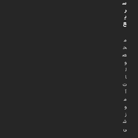
س
ر
ی
ع
م
ح
ص
و
ل
ا
ت
آ
م
و
ز
ش
ی