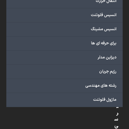
انتقال حرارت
شبیه
سازی
انسیس فلوئنت
و
پشتیبانی
انسیس مشینگ
آنلاین
به
برای حرفه ای ها
طور
کامل
دیزاین مدلر
بهره
ببرید.
رژیم جریان
رشته های مهندسی
د
س
ماژول فلوئنت
ت
ر
س
ی