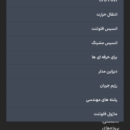
CFD Post
و
...
انتقال حرارت
ارائه
می‌دهد.
انسیس فلوئنت
شما
می‌توانید
انسیس مشینگ
از
خدمات
برای حرفه ای ها
مختلف
گروه
دیزاین مدلر
ما
شامل
رژیم جریان
محصولات
آموزشی،
رشته های مهندسی
دوره‌های
آموزشی،
مشاوره
ماژول فلوئنت
تخصصی،
پروژه‌های