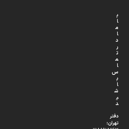
ب
ا
م
ا
د
ر
ت
م
ا
س
ب
ا
ش
ی
د
دفتر
تهران: