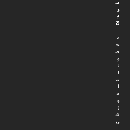
س
ر
ی
ع
م
ح
ص
و
ل
ا
ت
آ
م
و
ز
ش
ی