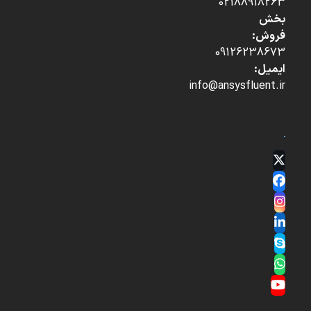
02188918263
بخش
فروش:
09126238673
ایمیل:
info@ansysfluent.ir
Twitter
(deprecated)
Facebook
Instagram
LinkedIn
Skype
Whatsapp
YouTube