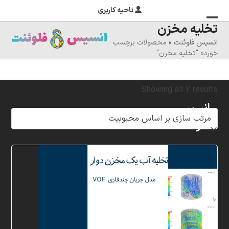
ناحیه کاربری
تخلیه مخزن
منوی
بستن
انسیس فلوئنت
»
محصولات برچسب
منوی
موبایل
خورده "تخلیه مخزن"
را
موبایل
تغییر
Sorted
Showing all 2 results
دهید
انسیس
by
فلوئنت
popularity
شرکت
خلاق
پردازشگران
مهر،
متخصص
در
زمینه