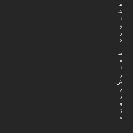
م
ش
ا
و
ر
ه
س
ف
ا
ر
ش
پ
ر
و
ژ
ه