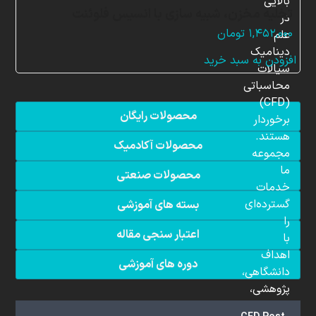
بالایی
تخلیه مخزن، شبیه سازی با انسیس فلوئنت
در
۱,۴۵۲,۰۰۰
تومان
علم
دینامیک
افزودن به سبد خرید
سیالات
محاسباتی
(CFD)
محصولات رایگان
برخوردار
هستند.
محصولات آکادمیک
مجموعه
ما
محصولات صنعتی
خدمات
گسترده‌ای
بسته های آموزشی
را
اعتبار سنجی مقاله
با
اهداف
دوره های آموزشی
دانشگاهی،
پژوهشی،
صنعتی