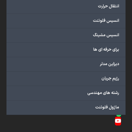
02188918263
انتقال حرارت
بخش
فروش:
انسیس فلوئنت
09126238673
ایمیل:
انسیس مشینگ
info@ansysfluent.ir
برای حرفه ای ها
دیزاین مدلر
Twitter
(deprecated)
Facebook
رژیم جریان
Instagram
رشته های مهندسی
LinkedIn
Skype
ماژول فلوئنت
Whatsapp
YouTube