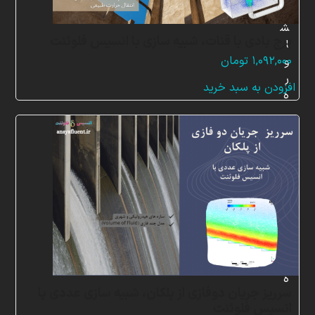
م
ش
برج بادی با قنات، شبیه سازی با انسیس فلوئنت
ا
۱,۰۹۲,۰۰۰
تومان
و
ر
افزودن به سبد خرید
ه
س
ف
ا
ر
ش
پ
ر
و
ژ
ه
سرریز جریان دوفازی از پلکان، شبیه سازی عددی با
انسیس فلوئنت