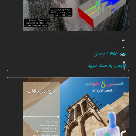
س
ر
ی
ع
جریان روی سرریز نیلوفری، شبیه سازی با انسیس
م
فلوئنت
ح
۱,۴۵۲,۰۰۰
تومان
ص
و
افزودن به سبد خرید
ل
ا
ت
آ
م
و
ز
ش
ی