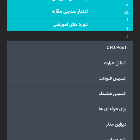
م
اعتبار سنجی مقاله
ش
ا
دوره های آموزشی
و
ر
ه
CFD Post
س
انتقال حرارت
ف
ا
انسیس فلوئنت
ر
ش
پ
انسیس مشینگ
ر
و
برای حرفه ای ها
ژ
ه
دیزاین مدلر
رژیم جریان