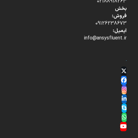
02188918263
بخش
فروش:
09126238673
ایمیل:
info@ansysfluent.ir
Twitter
(deprecated)
Facebook
Instagram
LinkedIn
Skype
Whatsapp
YouTube