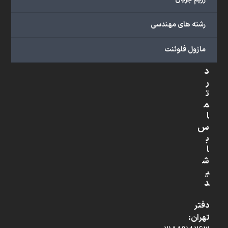
رشته های مهندسی
ب
ا
م
ماژول فلوئنت
ا
د
ر
ت
م
ا
س
ب
ا
ش
ی
د
دفتر
تهران: