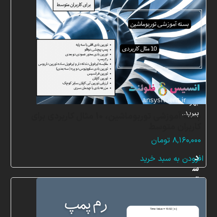
شبیه
سازی
و
پشتیبانی
آنلاین
به
طور
کامل
بهره
ببرید.
بسته آموزشی توربوماشین، 10 مثال کاربردی برای
کاربران متوسط
۸,۱۶۰,۰۰۰
تومان
د
افزودن به سبد خرید
س
ت
ر
س
ی