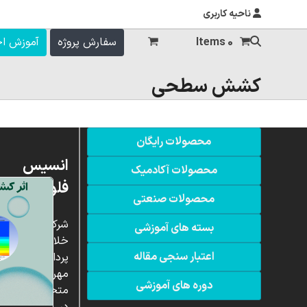
ناحیه کاربری
0 Items
سفارش پروژه
آموزش ا
کشش سطحی
محصولات رایگان
انسیس
محصولات آکادمیک
فلوئنت
محصولات صنعتی
شرکت
بسته های آموزشی
خلاق
اعتبار سنجی مقاله
پردازشگران
مهر،
دوره های آموزشی
متخصص