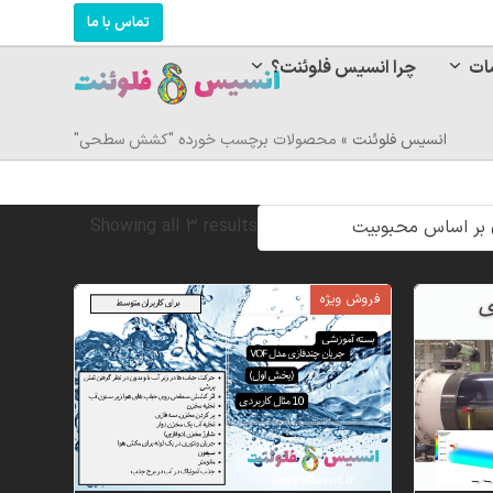
تماس با ما
ات
چرا انسیس فلوئنت؟
انسیس فلوئنت
»
محصولات برچسب خورده "کشش سطحی"
Sorted
Showing all 3 results
by
فروش ویژه
popularity