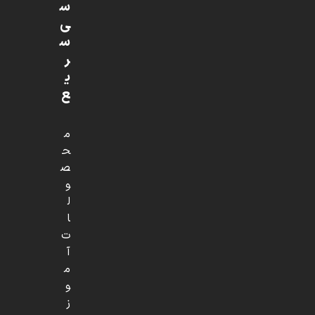
س
ی
س
ر
ی
ع
م
ح
ص
و
ل
ا
ت
آ
م
و
ز