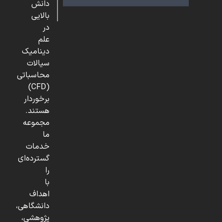
دانش
بالایی
در
علم
دینامیک
سیالات
محاسباتی
(CFD)
برخوردار
هستند.
مجموعه
ما
خدمات
گسترده‌ای
را
با
اهداف
دانشگاهی،
پژوهشی،