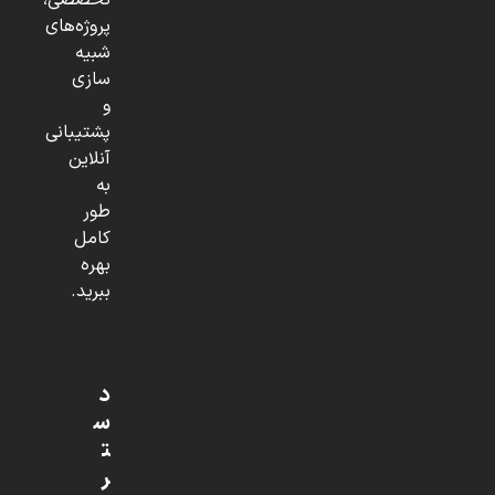
تخصصی،
پروژه‌های
شبیه
سازی
و
پشتیبانی
آنلاین
به
طور
کامل
بهره
ببرید.
د
س
ت
ر