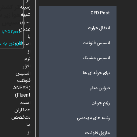
در
اثر کشش
زمینه
CFD Post
هوا زیر 
شبیه
انسیس ف
سازی
انتقال حرارت
عددی
۱,۴۵۲,۰۰۰
با
افزودن به 
انسیس فلوئنت
استفاده
از
انسیس مشینگ
نرم
افزار
انسیس
برای حرفه ای ها
فلوئنت
(ANSYS
دیزاین مدلر
Fluent)
است.
رژیم جریان
همکاران
متخصص
رشته های مهندسی
ما
از
ماژول فلوئنت