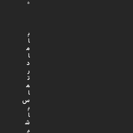
ه
ب
ا
م
ا
د
ر
ت
م
ا
س
ب
ا
ش
ی