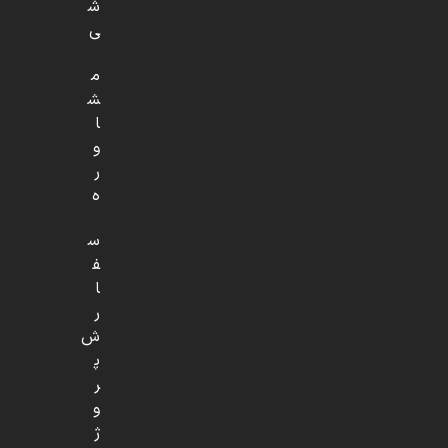
ش
ی
م
ش
ا
و
ر
ه
س
ف
ا
ر
ش
پ
ر
و
ژ