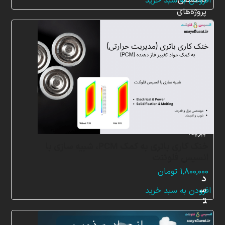
تخصصی،
افزودن به سبد خرید
پروژه‌های
شبیه
سازی
و
پشتیبانی
آنلاین
به
طور
کامل
بهره
ببرید.
خنک کاری باتری به کمک PCM، شبیه سازی با
انسیس فلوئنت
۱,۸۰۰,۰۰۰
تومان
د
س
افزودن به سبد خرید
ت
ر
س