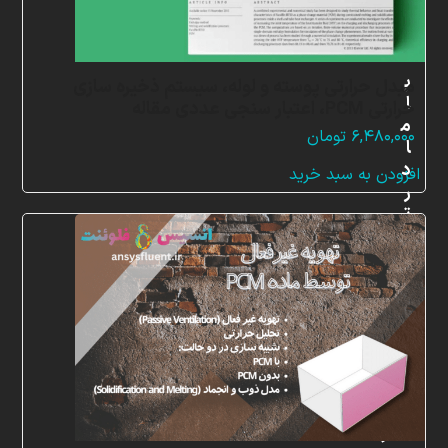
ب
مبدل حرارتی پوسته و لوله، سیستم ذخیره سازی
ا
حرارتی PCM، اعتبار سنجی عددی مقاله
م
۶,۴۸۰,۰۰۰
تومان
ا
د
افزودن به سبد خرید
ر
ت
م
ا
س
ب
ا
ش
ی
د
دفتر