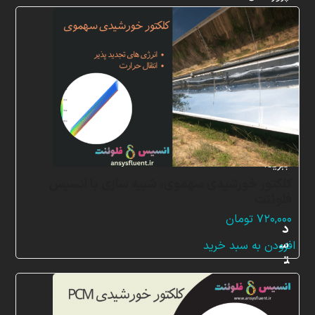
شبیه
سازی
و
پشتیبانی
آنلاین
به
طور
کامل
بهره
ببرید.
کلکتور خورشیدی سهموی، شبیه سازی با انسیس
فلوئنت
۷۲۰,۰۰۰
تومان
د
س
افزودن به سبد خرید
ت
ر
س
ی