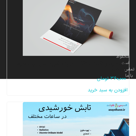
برای
شرکت
پردازشگران
صنعت
سیال
و
سازه
مهر
محفوظ
مفاهیم و نکات انتقال حرارت، شبیه سازی با انسیس
است.
فلوئنت
تماس
با ما
۳۶۰,۰۰۰
تومان
افزودن به سبد خرید