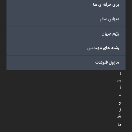
س
برای حرفه ای ها
ر
ی
دیزاین مدلر
ع
رژیم جریان
م
ح
رشته های مهندسی
ص
و
ماژول فلوئنت
ل
ا
ت
آ
م
و
ز
ش
ی