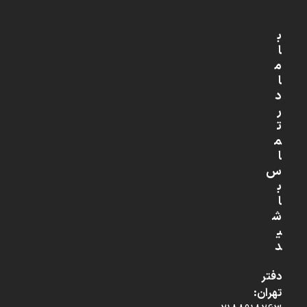
ب
ا
م
ا
د
ر
ت
م
ا
س
ب
ا
ش
ی
د
دفتر
تهران: