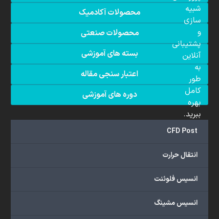
شبیه
محصولات آکادمیک
سازی
و
محصولات صنعتی
پشتیبانی
بسته های آموزشی
آنلاین
به
اعتبار سنجی مقاله
طور
کامل
دوره های آموزشی
بهره
ببرید.
CFD Post
انتقال حرارت
د
س
انسیس فلوئنت
ت
ر
س
انسیس مشینگ
ی