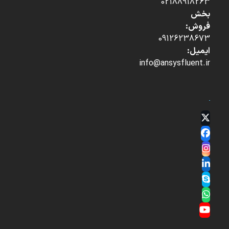
02188918263
بخش
فروش:
09126238673
ایمیل:
info@ansysfluent.ir
Twitter
(deprecated)
Facebook
Instagram
LinkedIn
Skype
Whatsapp
YouTube