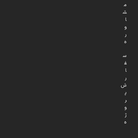
م
ش
ا
و
ر
ه
س
ف
ا
ر
ش
پ
ر
و
ژ
ه