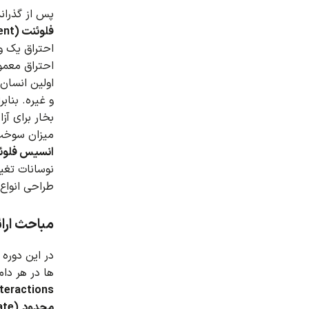
پس از گذران
فلوئنت (ANSYS Fluent)
احتراق یک واکن
احتراق معمول
اولین انسان،
و غیره.
بناب
بخار برای آزا
میزان سوخت و اکس
انسیس فلوئ
نوسانات تغیی
طراحی انواع
مباحث ارائ
در این دوره 
ها در هر دام
teractions)
محدود
(Eddy dissipation/Finite rate)