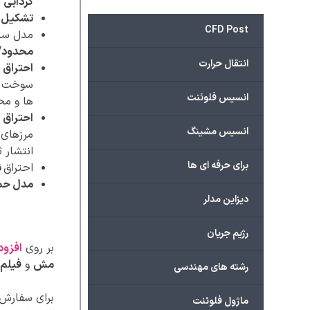
گردابی
تشکیل آ
CFD Post
مدل سا
محدود/بد
انتقال حرارت
احتراق 
سوخت و 
انسیس فلوئنت
ها و مح
احتراق 
انسیس مشینگ
مرزهای 
انتشار ث
برای حرفه ای ها
احتراق
ن
مدل حمل 
دیزاین مدلر
رژیم جریان
بر روی
افزود
مش
و
فیلم 
رشته های مهندسی
برای سفارش پ
ماژول فلوئنت