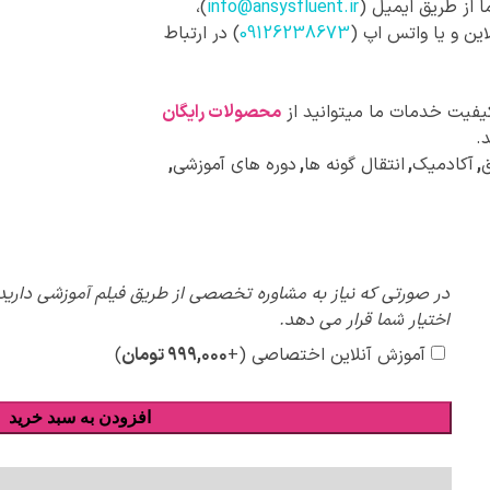
 از طریق ایمیل (
info@ansysfluent.ir
)،
این و یا واتس اپ (
09126238673
) در ارتباط
کیفیت خدمات ما میتوانید از
محصولات رایگان
.
ق
,
آکادمیک
,
انتقال گونه ها
,
دوره های آموزشی
,
پیشنهادات
در صورتی که نیاز به مشاوره تخصصی از طریق فیلم آموزشی دارید،
ویژه
اختیار شما قرار می دهد.
آموزش آنلاین اختصاصی
(+
۹۹۹,۰۰۰
تومان
)
افزودن به سبد خرید