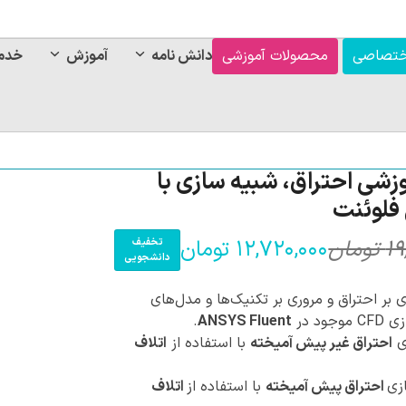
ختصاصی
محصولات آموزشی
دانش نامه
آموزش
خدم
زشی احتراق، شبیه سازی با
فلوئنت
۱۹
تومان
۱۲,۷۲۰,۰۰۰
تومان
تخفیف
قی
قی
دانشجویی
فع
اص
 بر احتراق و مروری بر تکنیک‌ها و مدل‌های
وجود در
ANSYS Fluent
.
,۰۰۰
ی
احتراق غیر پیش آمیخته
با استفاده از
اتلاف
بود
زی
احتراق پیش آمیخته
با استفاده از
اتلاف