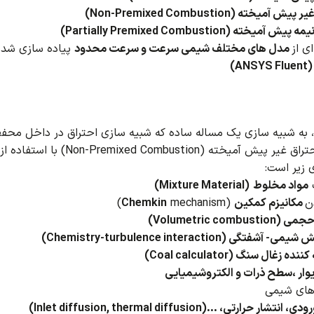
 آمیخته (Non-Premixed Combustion)
آمیخته (Partially Premixed Combustion)
ی از
مدل های مختلف شیمی سرعت و سرعت محدود
پیاده سازی شد
AN)
 به شبیه سازی یک مساله ساده که شبیه سازی احتراق در داخل محفظه ا
Non-Premixed Combusti) با استفاده از رویکرد اتلاف گردابی آشنا می‌شوید.
زیر است:
مواد مخلوط
(Mixture Material)
ن
مکانیزم کمکین
(
mechanism)
Chemkin
 حجمی
(Volumetric combustion)
ش شیمی- آشفتگی
(Chemistry-turbulence interaction)
 زغال سنگ (Coal calculator)
ار ،سطح ذرات و الکتروشیمیایی
های شیمی
تشار حرارتی، …(Inlet diffusion, thermal diffusion)