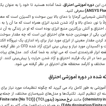
دن این
دوره آموزشی احتراق
، شما آماده هستید تا خود را به عنوان ی
معرفی کنید.
ش شیمیایی گرمازا با دمای بالا بین سوخت و اکسیژن است که معمولاً محصولات گازی مان
اً با نور، دمای بالا و آزاد شدن شدید انرژی همراه است که ما آن را ب
 احتراق و آتش بزرگترین منبع انرژی بوده است که او در زندگی به آن نیا
راین، یکی از مهمترین جنبه های احتراق این است که چه مقدار سوخت 
د کردن مقدار معینی از انرژی مورد نیاز برای راه اندازی یک نیروگاه الکت
یدان مورد نیاز و پیش بینی انرژی آزاد شده CFD در نظر گرفته می شود.
نت
ابزار قدرتمندی است که می تواند به شما کمک کند.
مدل‌های پیاده‌
ر دما در اثر یک فرآیند احتراق و آزاد شدن حرارت را پیش‌بینی کنند.
 مختلف و کارآمد محفظه های احتراق در نظر گرفته می شود.
ه شده در دوره آموزشی احتراق
آموزشی به طور کامل یاد می گیرید که چگونه تنظیمات مورد نیاز برای م
نه ای تنظیم کنید.
تکنیک‌ها و مدل‌های شبیه‌سازی مختلف، از جمله
chemistry in
مانند
نرخ محدود (بدون TCI) (Finite rate (No TCI))
به همراه دستورالعمل‌های گام به گام د