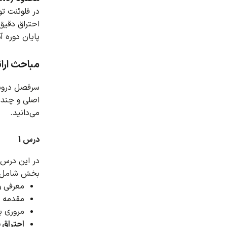
در فلوئنت ت
احتراق دقیق
پایان دوره آ
مباحث ارائ
سرفصل درو
اصلی و چند
می‌دانید.
درس 1
در این درس ا
بخش شامل ز
معرفی و
مقدمه ا
مروری ب
احتراق پیش آمی