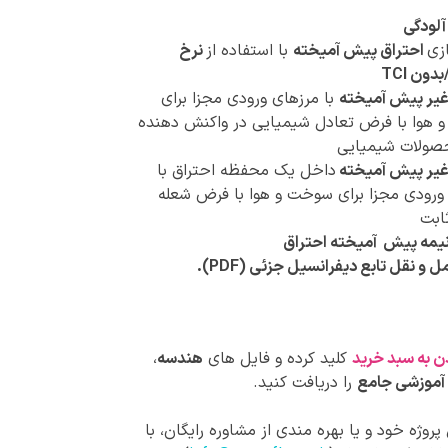
لودگی
زی
احتراق پیش آمیخته
با استفاده از
نرخ
ون TCI
غیر پیش آمیخته
با مرزهای ورودی مجزا برای
هوا با فرض تعادل شیمیایی در واکنش دهنده
صولات شیمیایی
غیر پیش آمیخته
داخل یک محفظه احتراق با
ورودی مجزا برای سوخت و هوا با فرض شعله
ابت
یمه پیش آمیخته
احتراق
و نقل تابع دیفرانسیل جزئی (PDF).
ن به سبد خرید
کلید کرده و فایل های
هندسه
،
آموزشی جامع
را دریافت کنید.
روژه خود و یا بهره مندی از مشاوره رایگان، با