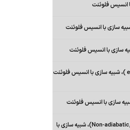
ا انسیس فلوئنت
احتراق غیر پیش آمیخته (Non-adiabatic, Chemical equilibrium)، شبیه سازی با