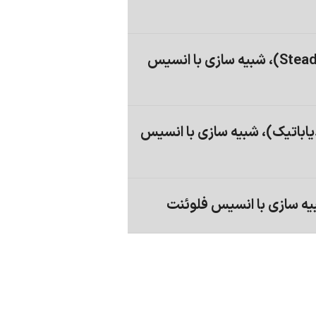
احتراق غیر پیش آمیخته (Steady Diffusion flamelet)، شبیه سازی با انسیس
یاباتیک)، شبیه سازی با انسیس