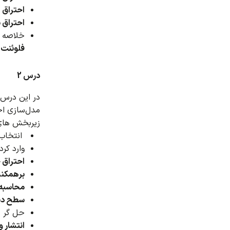
احتراق غیر پیش
احتراق نیمه پیش 
خلاصه ا
فلوئنت (SYS Fluent
درس 2
در این درس،
مدل‌سازی احتراق غیر پیش آمیخته (on
زیربخش های 
انتخاب
وارد کرد
احتراق
برهمکن
محاسبه کننده
سطح دیو
حل گر 
انتشار ورودی، ان