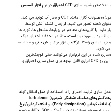
ک متخصص شبیه سازی CFD
احتراق
در نرم افزار
انسیس
ند CO2 و بخار آب تولید می کند.
ه عنوان شعله تصور می کنیم.
از زمان کشف آتش توسط
ز دارد.
با کاربردهای معاصر در بویلرها، مشعل ها، کوره ها
و اکسیدان مورد نیاز است، مثلاً در محفظه احتراق دیگ
ریکی.
در این راستا بزرگترین ابزار برای پیش بینی و محاسبه
سازی شده در این نرم‌افزار می‌توانند حتی کوچک‌ترین
از این رو CFD ابزاری قابل توجه برای مدل سازی احتراق و
دل سازی فرآیند احتراق را با استفاده از مدل انتقال گونه
برهم‌کنش‌های مختلف آشفتگی-شیمی(turbulence-
،
اتلاف گردابی (Eddy dissipation)
، و
اتلاف گردابی/نرخ
ر مورد نحوه شبیه‌سازی تشکیل آلودگی
NOx، SOx، و دوده