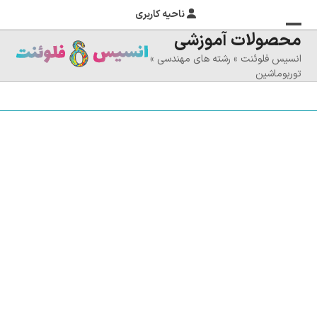
ناحیه کاربری
محصولات آموزشی
منوی
بستن
انسیس فلوئنت
»
رشته های مهندسی
»
منوی
موبایل
توربوماشین
را
موبایل
تغییر
دهید