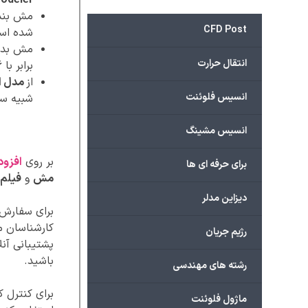
odeler
مش بند
CFD Post
شده اس
مش بدون
انتقال حرارت
برابر با 598396 است.
از
مدل انتقال 
انسیس فلوئنت
شبیه سا
انسیس مشینگ
بر روی
افزود
برای حرفه ای ها
مش
و
فیلم 
دیزاین مدلر
برای سفارش پ
کارشناسان ما
رژیم جریان
پشتیبانی آنل
باشید.
رشته های مهندسی
برای کنترل 
ماژول فلوئنت