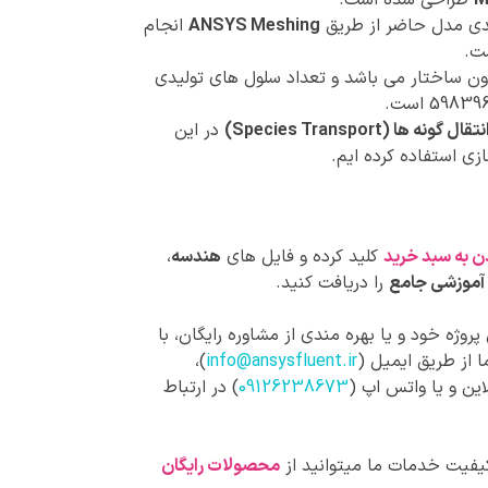
M
طراحی شده است.
ی مدل حاضر از طریق
ANSYS Meshing
انجام
ت.
 ساختار می باشد و تعداد سلول های تولیدی
گونه ها (Species Transport)
در این
زی استفاده کرده ایم.
ن به سبد خرید
کلید کرده و فایل های
هندسه
،
آموزشی جامع
را دریافت کنید.
روژه خود و یا بهره مندی از مشاوره رایگان، با
 از طریق ایمیل (
info@ansysfluent.ir
)،
این و یا واتس اپ (
09126238673
) در ارتباط
کیفیت خدمات ما میتوانید از
محصولات رایگان