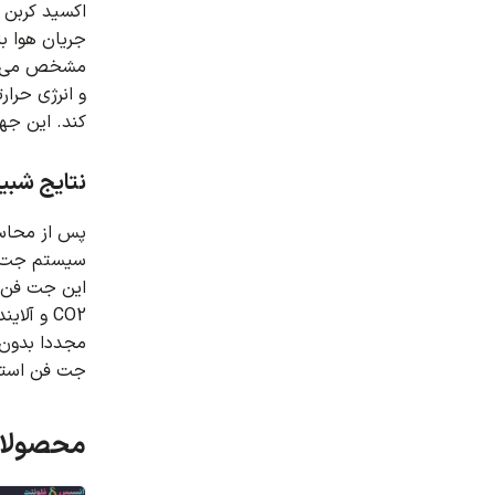
اکسید کربن ح
جریان هوا با دمای 300 کلوین و سرعت 1.5 متر ب
مشخص می ش
و انرژی حرارتی 1000 W/m3 تعریف ش
کند.
این جه
نتایج شبی
پس از محاسبه،
سیستم جت ف
این جت فن ها باعث می شود که
CO2 و آلاینده ها در داخل تونل جلوگیری می کند.
مجددا بدون 
جت فن استف
محصولات