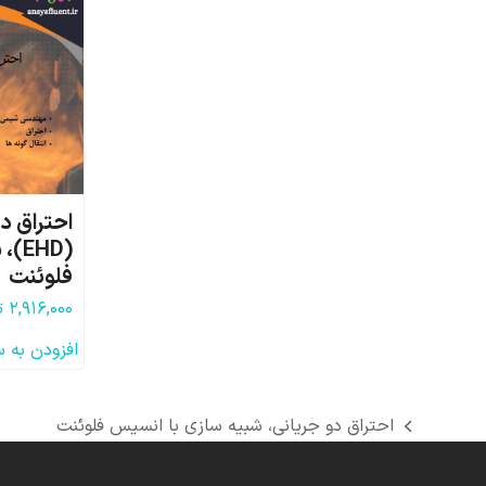
احتراق د
(HD
فلوئنت
۲,۹۱۶,۰۰۰
ت
افزودن به 
احتراق دو جریانی، شبیه سازی با انسیس فلوئنت
previous
post: