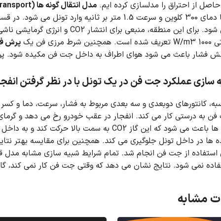
اصل از احتراق را مدلسازی کرده ایم.
مدل انتقال گونه ها (Species Transport)
ر ثانیه وارد تونل می شود.
در قسم
ود.
برای این منطقه، منبعی برای انتشار CO2 و انرژی گرمایشی ناشی از احتراق تعریف شده است.
ده است.
همچنین شرط مرزی فن یک
پرش فشار (Jump
ش فشار باعث می شود هوای اطراف به داخل جت فن مکیده شود.
پرش
ه سازی عملکرد جت فن در یک تونل با در نظر گرفتن انفجا
 کانتورهای دوبعدی و سه بعدی مربوط به فشار، سرعت، دما و کسر جرمی هوا و CO2 
ن به درستی کار می کند.
انفجار در عقب خودرو رخ می دهد و گرمای قابل توجه
 این گاز CO2 به سمت بالا حرکت کند و به داخل جت فن ها مکیده شود.
همچنین برای مقایسه بهتر نتای
استفاده از جت فن انجام شد.
تمام شرایط شبیه سازی مشابه مدل ق
اده نمی شود.
نتایج نشان می دهد که وقتی جت فن کار نمی کند، گاز CO2 فضای داخلی تونل را پر می کن
 مشابه