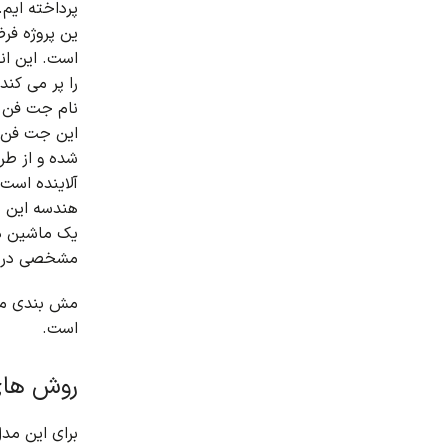
پرداخته ایم.
ین پروژه فر
است.
این ان
را پر می کند
نام جت فن د
این جت فن ه
شده و از طر
آلاینده است.
هندسه این پر
یک ماشین د
مشخصی در ق
مش بندی مد
است.
روش های
برای این مد