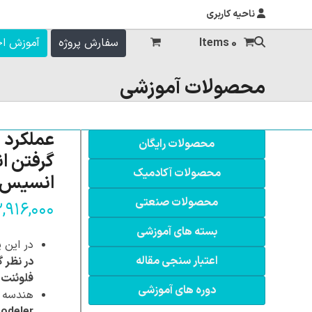
ناحیه کاربری
0 Items
سفارش پروژه
آموزش ا
محصولات آموزشی
عملکرد 
محصولات رایگان
گرفتن ان
محصولات آکادمیک
انسیس 
محصولات صنعتی
۲,۹۱۶,۰۰۰
بسته های آموزشی
در این 
اعتبار سنجی مقاله
در نظر گ
فلوئنت (SYS Fluent
دوره های آموزشی
هندسه ای