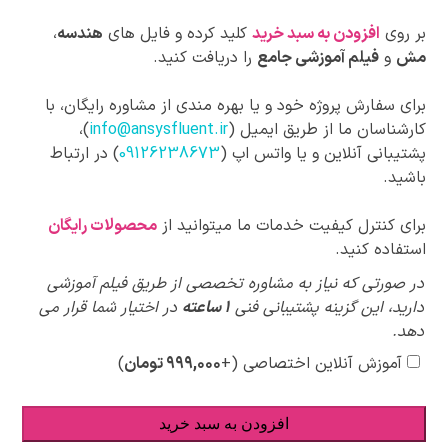
بر روی
افزودن به سبد خرید
کلید کرده و فایل های
هندسه
،
مش
و
فیلم آموزشی جامع
را دریافت کنید.
برای سفارش پروژه خود و یا بهره مندی از مشاوره رایگان، با
کارشناسان ما از طریق ایمیل (
info@ansysfluent.ir
)،
پشتیبانی آنلاین و یا واتس اپ (
09126238673
) در ارتباط
باشید.
برای کنترل کیفیت خدمات ما میتوانید از
محصولات رایگان
استفاده کنید.
پیشنهادات
در صورتی که نیاز به مشاوره تخصصی از طریق فیلم آموزشی
ویژه
دارید، این گزینه پشتیبانی فنی
1 ساعته
در اختیار شما قرار می
دهد.
آموزش آنلاین اختصاصی
(+
۹۹۹,۰۰۰
تومان
)
افزودن به سبد خرید