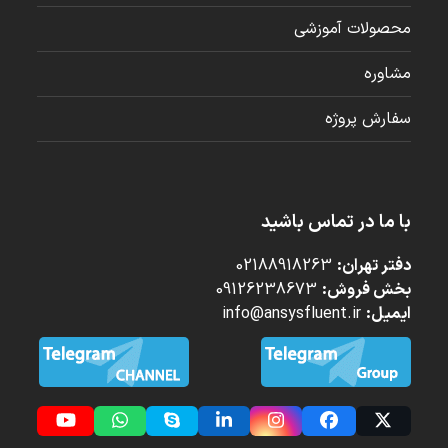
محصولات آموزشی
مشاوره
سفارش پروژه
با ما در تماس باشید
دفتر تهران:
02188918263
بخش فروش:
09126238673
ایمیل:
info@ansysfluent.ir
YouTube
Whatsapp
Skype
LinkedIn
Instagram
Facebook
Twitter
(deprecated)