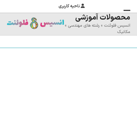
ناحیه کاربری
محصولات آموزشی
منوی
بستن
انسیس فلوئنت
»
رشته های مهندسی
»
منوی
موبایل
مکانیک
را
موبایل
تغییر
دهید