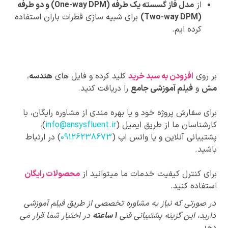
از
مدل فاز گسسته یک طرفه (One-way DPM) و دو طرفه
(Two-way DPM)
برای شبیه سازی قطرات باران استفاده
کرده ایم.
بر روی
افزودن به سبد خرید
کلید کرده و فایل های
هندسه
،
مش
و
فیلم آموزشی جامع
را دریافت کنید.
برای سفارش پروژه خود و یا بهره مندی از مشاوره رایگان، با
کارشناسان ما از طریق ایمیل (
info@ansysfluent.ir
)،
پشتیبانی آنلاین و یا واتس اپ (
09126238673
) در ارتباط
باشید.
برای کنترل کیفیت خدمات ما میتوانید از
محصولات رایگان
استفاده کنید.
پیشنهادات
در صورتی که نیاز به مشاوره تخصصی از طریق فیلم آموزشی
ویژه
دارید، این گزینه پشتیبانی فنی
1 ساعته
در اختیار شما قرار می
دهد.