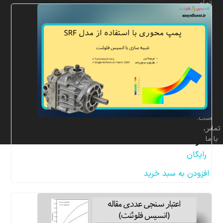
تمامی
حقوق
برای
شرکت
پردازشگران
صنعت
سیال
و
سازه
مهر
محفوظ
است.
پمپ محوری با مدل SRF، شبیه سازی با انسیس
تماس
با ما
فلوئنت
رایگان
افزودن به سبد خرید