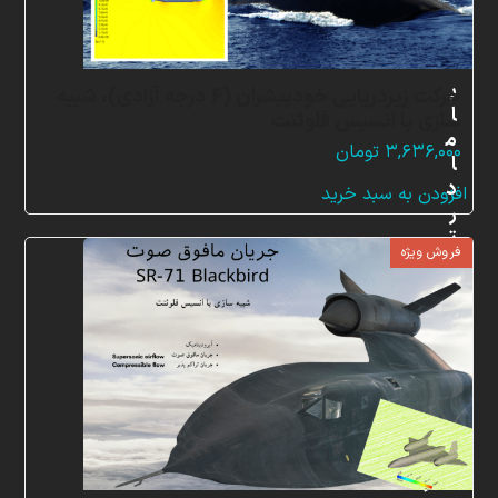
ب
حرکت زیردریایی خودپیشران (6 درجه آزادی)، شبیه
ا
سازی با انسیس فلوئنت
م
۳,۶۳۶,۰۰۰
تومان
ا
د
افزودن به سبد خرید
ر
ت
فروش ویژه
م
ا
س
ب
ا
ش
ی
د
دفتر