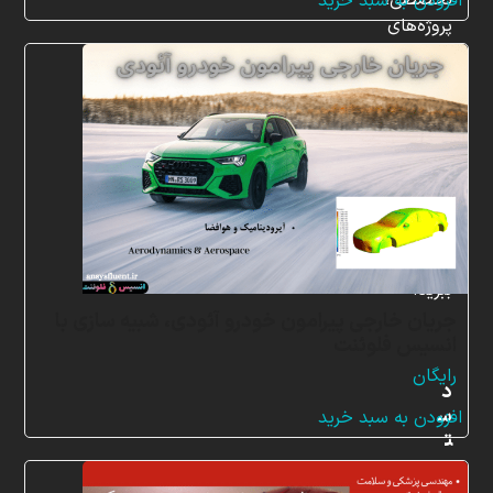
تخصصی،
افزودن به سبد خرید
۱,۰۸۰,۰۰۰ تومان
۱,۰۸۰,۰۰۰ تومان.
پروژه‌های
بود.
شبیه
سازی
و
پشتیبانی
آنلاین
به
طور
کامل
بهره
ببرید.
جریان خارجی پیرامون خودرو آئودی، شبیه سازی با
انسیس فلوئنت
رایگان
د
س
افزودن به سبد خرید
ت
ر
س