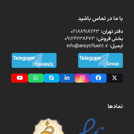
با ما در تماس باشید
دفتر تهران:
02188918263
بخش فروش:
09126238673
ایمیل:
info@ansysfluent.ir
YouTube
Whatsapp
Skype
LinkedIn
Instagram
Facebook
Twitter
(deprecated)
نمادها