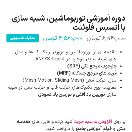
دوره آموزشی توربوماشین، شبیه سازی
با انسیس فلوئنت
۶,۸۴۰,۰۰۰
تومان
۴,۵۶۰,۰۰۰
تومان
تخفیف دانشجویی
قیمت
قیمت
فعلی:
اصلی:
مقدمه ای بر توربوماشین و مروری بر تکنیک ها و مدل
۴,۵۶۰,۰۰۰ تومان.
۶,۸۴۰,۰۰۰ تومان
های شبیه سازی موجود در ANSYS Fluent
چارچوب مرجع تکی (SRF)
بود.
فریم های مرجع چندگانه (MRF)
مدل حرکت مش (Mesh Motion, Sliding Mesh)
مقایسه بین تکنیک‌های حرکت قاب و حرکت مش
در شبیه
سازی
توربین باد افقی و توربین باد عمودی
بر روی
افزودن به سبد خرید
کلید کرده و فایل های
هندسه
،
مش
و
فیلم آموزشی جامع
را دریافت کنید.