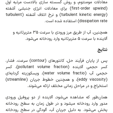
معادلات مومنتوم، و روش گسسته سازی بالادست مرتبه اول
(first-order upwind) برای معادلات انرژی جنبشی آشفته
(turbulent kinetic energy) و نرخ اتلاف آشفته (turbulent
dissipation rate) استفاده شده است.
همچنین، آب از طریق مرز ورودی با سرعت 35 متربرثانیه و
آلاینده با سرعت 5 متربرثانیه وارد رودخانه می‌شود.
نتایج
پس از پایان فرآیند حل، کانتورهای (contour) سرعت، فشار،
کسر حجمی آلاینده (pollutant volume fraction)، کسر
حجمی آب (water volume fractio)، ویسکوزیته گردابه‌ای
(eddy viscosity)، و همچنین خطوط جریان (streamline)
استخراج و در مراحل زمانی مختلف ارائه می‌شوند.
همان‌طور که مشاهده می‌شود، آلاینده از دو پروفیل ورودی
مدور وارد رودخانه میشود و در طول زمان به سطح رودخانه
پخش می‌شود. به دلیل جریان آب، آلودگی در سطح رودخانه