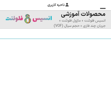
ناحیه کاربری
محصولات آموزشی
منوی
بستن
انسیس فلوئنت
»
ماژول فلوئنت
»
منوی
موبایل
جریان چند فازی
»
حجم سیال (VOF)
را
موبایل
تغییر
دهید