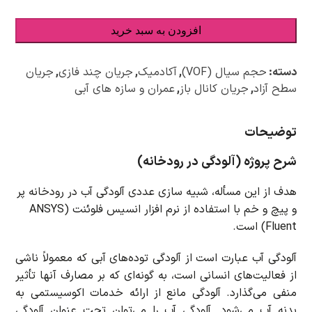
افزودن به سبد خرید
دسته:
حجم سیال (VOF)
,
آکادمیک
,
جریان چند فازی
,
جریان
سطح آزاد
,
جریان کانال باز
,
عمران و سازه های آبی
توضیحات
شرح پروژه (آلودگی در رودخانه)
هدف از این مسأله، شبیه سازی عددی آلودگی آب در رودخانه پر
و پیچ و خم با استفاده از نرم افزار انسیس فلوئنت (ANSYS
Fluent) است.
آلودگي آب عبارت است از آلودگي توده‌هاي آبي که معمولاً ناشي
از فعاليت‌هاي انساني است، به گونه‌اي كه بر مصارف آنها تأثير
منفي مي‌گذارد. آلودگی مانع از ارائه خدمات اکوسیستمی به
بدنه آب می‌شود. آلودگی آب را می‌توان تحت عنوان آلودگی