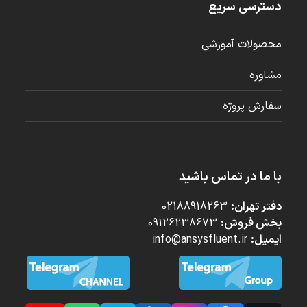
دسترسی سریع
محصولات آموزشی
مشاوره
سفارش پروژه
با ما در تماس باشید
دفتر تهران:
02188918263
بخش فروش:
09126238673
ایمیل:
info@ansysfluent.ir