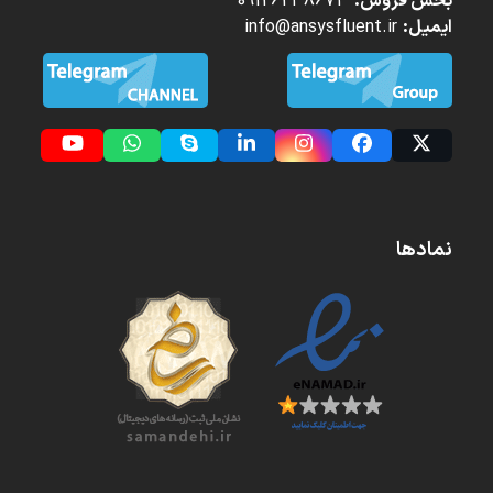
بخش فروش:
09126238673
ایمیل:
info@ansysfluent.ir
YouTube
Whatsapp
Skype
LinkedIn
Instagram
Facebook
Twitter
(deprecated)
نمادها