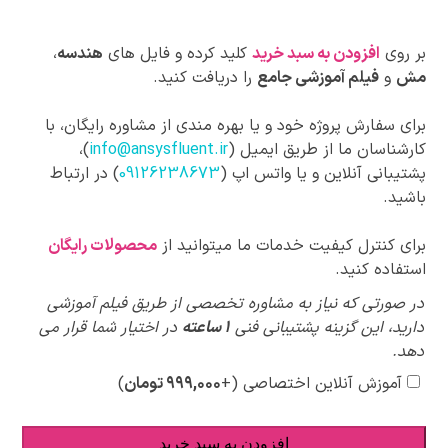
بر روی
افزودن به سبد خرید
کلید کرده و فایل های
هندسه
،
مش
و
فیلم آموزشی جامع
را دریافت کنید.
برای سفارش پروژه خود و یا بهره مندی از مشاوره رایگان، با
کارشناسان ما از طریق ایمیل (
info@ansysfluent.ir
)،
پشتیبانی آنلاین و یا واتس اپ (
09126238673
) در ارتباط
باشید.
برای کنترل کیفیت خدمات ما میتوانید از
محصولات رایگان
استفاده کنید.
پیشنهادات
در صورتی که نیاز به مشاوره تخصصی از طریق فیلم آموزشی
ویژه
دارید، این گزینه پشتیبانی فنی
1 ساعته
در اختیار شما قرار می
دهد.
آموزش آنلاین اختصاصی
(+
۹۹۹,۰۰۰
تومان
)
افزودن به سبد خرید