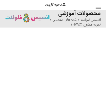
ناحیه کاربری
محصولات آموزشی
منوی
بستن
انسیس فلوئنت
»
رشته های مهندسی
»
منوی
موبایل
تهویه مطبوع (HVAC)
را
موبایل
تغییر
دهید