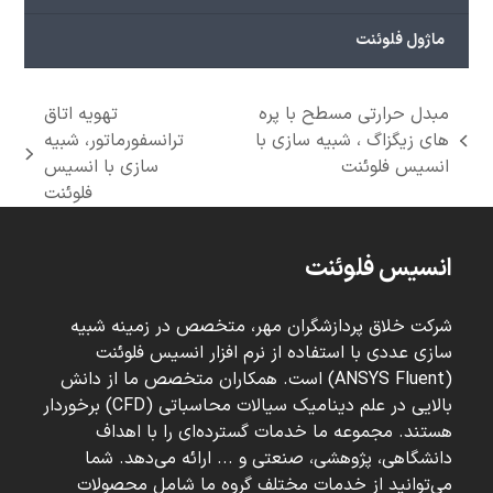
ماژول فلوئنت
مبدل حرارتی مسطح با پره
تهویه اتاق
های زیگزاگ ، شبیه سازی با
ترانسفورماتور، شبیه
previous
next
انسیس فلوئنت
سازی با انسیس
post:
post:
فلوئنت
انسیس فلوئنت
شرکت خلاق پردازشگران مهر، متخصص در زمینه شبیه
سازی عددی با استفاده از نرم افزار انسیس فلوئنت
(ANSYS Fluent) است. همکاران متخصص ما از دانش
بالایی در علم دینامیک سیالات محاسباتی (CFD) برخوردار
هستند. مجموعه ما خدمات گسترده‌ای را با اهداف
دانشگاهی، پژوهشی، صنعتی و ... ارائه می‌دهد. شما
می‌توانید از خدمات مختلف گروه ما شامل محصولات