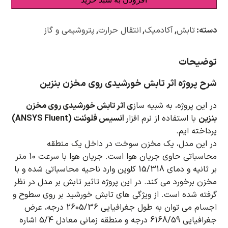
دسته:
تابش
,
آکادمیک
,
انتقال حرارت
,
پتروشیمی و گاز
توضیحات
شرح پروژه اثر تابش خورشیدی روی مخزن بنزین
در این پروژه، به شبیه ساز
ی اثر تابش خورشیدی روی مخزن
بنزین
با استفاده از نرم افزار
انسیس فلوئنت (ANSYS Fluent)
پرداخته ایم.
در این مدل، یک مخزن سوخت در داخل یک منطقه
محاسباتی حاوی جریان هوا است.
جریان هوا با سرعت 10 متر
بر ثانیه و دمای 15/318 کلوین وارد ناحیه محاسباتی شده و با
مخزن برخورد می کند.
در این پروژه تاثیر تابش بر مدل در نظر
گرفته شده است.
از ویژگی های تابش خورشید بر روی سطوح و
اجسام می توان به طول جغرافیایی 2605/36 درجه، عرض
جغرافیایی 6168/59 درجه و منطقه زمانی معادل 5/4 اشاره