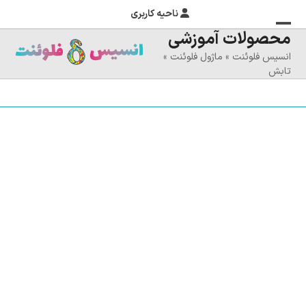
ناحیه کاربری
محصولات آموزشی
منوی
بستن
انسیس فلوئنت
»
ماژول فلوئنت
»
منوی
موبایل
تابش
را
موبایل
تغییر
دهید