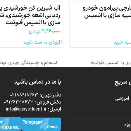
رجی پیرامون خودرو
آب شیرین کن خورشیدی پله
بیه سازی با انسیس
ردیابی اشعه خورشیدی، شب
سازی با انسیس فلوئنت
۳,۹۶۰,۰۰۰
تومان
سبد خرید
افزودن به سبد خرید
زی با انسیس فلوئنت
انسجام و چسبندگی جریان دوفا
next
post:
 سریع
با ما در تماس باشید
دفتر تهران:
02188918263
آموزشی
بخش فروش:
09126238673
ایمیل:
info@ansysfluent.ir
ژه