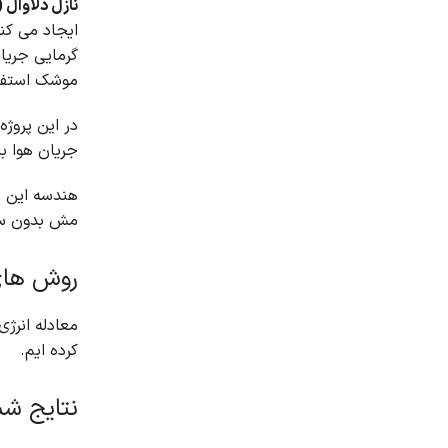
نازل دلاوال (نازل ه
ایجاد می کند
گرمایی جریا
موشک استفا
در این پروژه جریان هوا پس 
جریان هوا ب
هندسه این پرو
مش بدون ساختار
روش های
معادله انرژی
کرده ایم.
نتایج شب