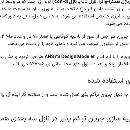
مگرا-واگرا، نازل CD یا نازل con-di)
لوله ای است که در وسط آن 
.
برای شتاب دادن گاز داغ و تحت فشار عبوری از آن به سرعت مافوق 
ن به انرژی جنبشی استفاده می شود.
به همین دلیل، نازل به طور گستر
ده می شود.
از عبور از ناحیه گلوگاهی با فشار 70 بار و عدد ماخ 0.2 با دمای 2735 کلوین وارد نازل همگرا – واگرا می شود.
ا عبور از دیفیوزر سرعت می گیرد و دمای خود را از دست می دهد.
ژه را با نرم افزار
ANSYS Design Modeler
طراحی کردیم و مش بندی آ
 بوده و تعداد سلول های محاسباتی آن 898906 می باشد.
 استفاده شده
 به دلیل جریان تراکم پذیر فعال شده است و از معادله گاز ایده آل 
یه سازی جریان تراکم پذیر در نازل سه بعدی همگر