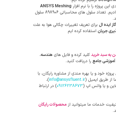
Design M
ترسیم کرده ایم.
این پروژه را با نرم افزار
ANSYS Meshing
انجام دادیم. تعداد سلول های محاسباتی 898906 سلول
.
ز ایده ال
برای تعریف تغییرات چگالی هوا به علت
ذیری جریان
استفاده کرده ایم
ن به سبد خرید
کلید کرده و فایل های
هندسه
،
آموزشی جامع
را دریافت کنید.
روژه خود و یا بهره مندی از مشاوره رایگان، با
 از طریق ایمیل (
info@ansysfluent.ir
)،
این و یا واتس اپ (
09126238673
) در ارتباط
کیفیت خدمات ما میتوانید از
محصولات رایگان
.