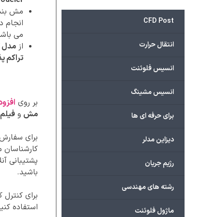
odeler
مش بندی 
CFD Post
می باشد
انتقال حرارت
از
مدل گا
تراکم پ
انسیس فلوئنت
انسیس مشینگ
بر روی
افزود
مش
و
فیلم 
برای حرفه ای ها
برای سفارش پ
دیزاین مدلر
کارشناسان ما
پشتیبانی آنل
رژیم جریان
باشید.
رشته های مهندسی
برای کنترل 
استفاده کنید
ماژول فلوئنت