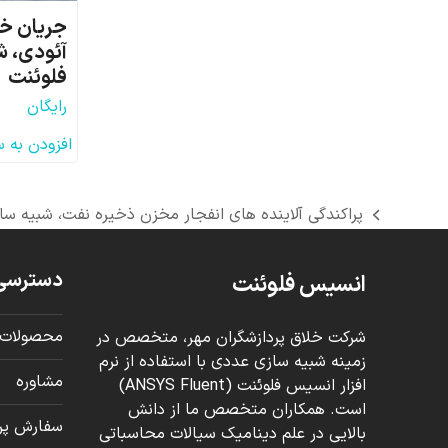
جریان خا
آئودی، ش
فلوئنت
رایگان
افزودن به 
پراکندگی آلاینده های انفجار مخزن ذخیره نفت، شبیه سا
previous
post:
دسترسی
انسیس فلوئنت
محصولات 
شرکت خلاق پردازشگران مهر، متخصص در
زمینه شبیه سازی عددی با استفاده از نرم
مشاوره
افزار انسیس فلوئنت (ANSYS Fluent)
است. همکاران متخصص ما از دانش
سفارش پرو
بالایی در علم دینامیک سیالات محاسباتی