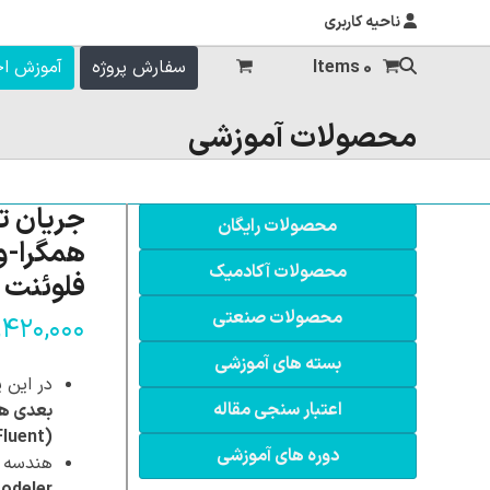
ناحیه کاربری
0 Items
سفارش پروژه
آموزش ا
محصولات آموزشی
جریان تر
محصولات رایگان
همگرا-و
محصولات آکادمیک
فلوئنت
محصولات صنعتی
,۴۲۰,۰۰۰
بسته های آموزشی
در این پ
اعتبار سنجی مقاله
بعدی هم
(ANSYS Fluent)
دوره های آموزشی
هندسه سه