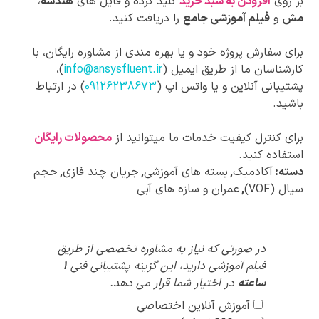
بر روی
افزودن به سبد خرید
کلید کرده و فایل های
هندسه
،
مش
و
فیلم آموزشی جامع
را دریافت کنید.
برای سفارش پروژه خود و یا بهره مندی از مشاوره رایگان، با
کارشناسان ما از طریق ایمیل (
info@ansysfluent.ir
)،
پشتیبانی آنلاین و یا واتس اپ (
09126238673
) در ارتباط
باشید.
برای کنترل کیفیت خدمات ما میتوانید از
محصولات رایگان
استفاده کنید.
دسته:
آکادمیک
,
بسته های آموزشی
,
جریان چند فازی
,
حجم
سیال (VOF)
,
عمران و سازه های آبی
پیشنهادات
در صورتی که نیاز به مشاوره تخصصی از طریق
ویژه
فیلم آموزشی دارید، این گزینه پشتیبانی فنی
1
ساعته
در اختیار شما قرار می دهد.
آموزش آنلاین اختصاصی