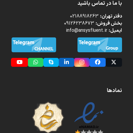
با ما در تماس باشید
دفتر تهران:
02188918263
بخش فروش:
09126238673
ایمیل:
info@ansysfluent.ir
YouTube
Whatsapp
Skype
LinkedIn
Instagram
Facebook
Twitter
(deprecated)
نمادها