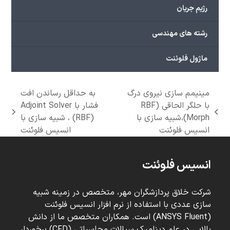
رژیم جریان
رشته های مهندسی
ماژول فلوئنت
مینیمم سازی نیروی درگ
به حداقل رساندن افت
با حلگر الحاقی (RBF
فشار با Adjoint Solver
next
previous
Morph)،شبیه سازی با
(RBF) ، شبیه سازی با
post:
post:
انسیس فلوئنت
انسیس فلوئنت
انسیس فلوئنت
شرکت خلاق پردازشگران مهر، متخصص در زمینه شبیه
سازی عددی با استفاده از نرم افزار انسیس فلوئنت
(ANSYS Fluent) است. همکاران متخصص ما از دانش
بالایی در علم دینامیک سیالات محاسباتی (CFD) برخوردار