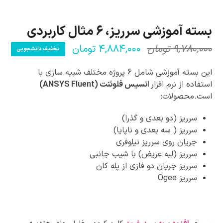
بسته آموزشی سرریز، 6 مثال کاربردی
۹,۷۸۰,۰۰۰
تومان
۴,۸۸۴,۰۰۰
تومان
تخفیف دانشجویی
قیمت
قیمت
فعلی:
اصلی:
این بسته آموزشی شامل 6 پروژه مختلف شبیه سازی با
۴,۸۸۴,۰۰۰ تومان.
۹,۷۸۰,۰۰۰ تومان
استفاده از نرم افزار
انسیس فلوئنت (ANSYS Fluent)
است.محصولات:
بود.
سرریز (دو بعدی و گذرا)
سرریز ( سه بعدی و ناپایا)
جریان روی سرریز نیلوفری
سرریز (لبه عریض) با شیب جانبی
سرریز جریان دو فازی از پله کان
سرریز Ogee