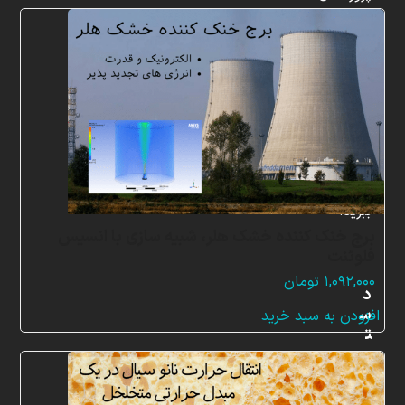
شبیه
سازی
و
پشتیبانی
آنلاین
به
طور
کامل
بهره
ببرید.
برج خنک کننده خشک هلر، شبیه سازی با انسیس
فلوئنت
۱,۰۹۲,۰۰۰
تومان
د
س
افزودن به سبد خرید
ت
ر
س
ی