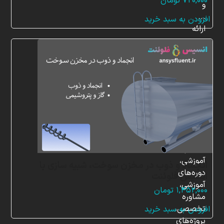
۷۲۰,۰۰۰
تومان
و
...
افزودن به سبد خرید
ارائه
می‌دهد.
شما
می‌توانید
از
خدمات
مختلف
گروه
ما
شامل
محصولات
آموزشی،
انجماد و ذوب در مخزن سوخت، شبیه سازی با
دوره‌های
انسیس فلوئنت
آموزشی،
۱,۴۵۲,۰۰۰
تومان
مشاوره
تخصصی،
افزودن به سبد خرید
پروژه‌های