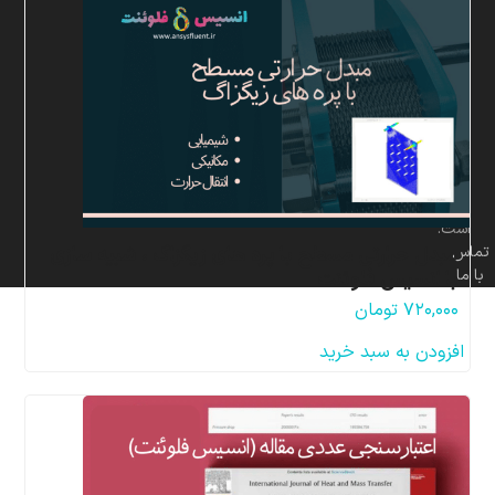
برای
شرکت
پردازشگران
صنعت
سیال
و
سازه
مهر
محفوظ
است.
مبدل حرارتی مسطح با پره های زیگزاگ ، شبیه سازی
تماس
با ما
با انسیس فلوئنت
۷۲۰,۰۰۰
تومان
افزودن به سبد خرید